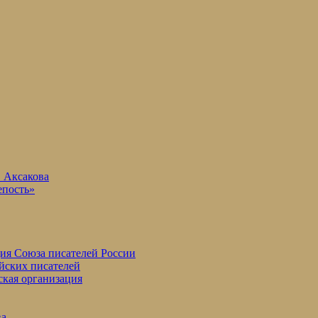
. Аксакова
епость»
ция Союза писателей России
йских писателей
ская организация
ва