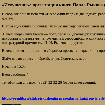
«Искушения»: презентация книги Павла Рыкова (
В сборник вошли повести «Всего один кадр» и двенадцать расс
другие.
В этом году книга получила главную награду региональной л
Павел Георгиевич Рыков — поэт, прозаик, драматург, публици
искусства и литературы, в том числе Всероссийского конкурс
литературной премии им. П. И. Рычкова и других.
В ходе презентации нового сборника прозвучат отрывки из пр
Ждём вас по адресу: г. Оренбург, ул. Советская, д. 20.
Начало в 15:00.
Вход свободный.
Телефон для справок: (3532) 32-32-26 (отдел краеведения).
https://orenlib.ru/afisha/iskushenija-prezentacija-knigi-pavla-ry