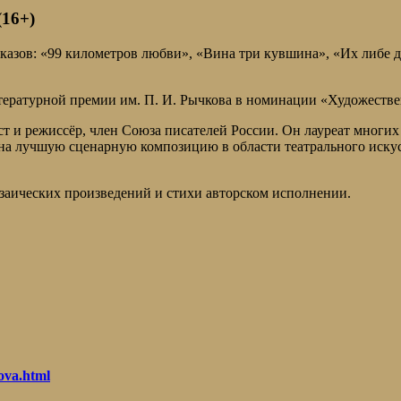
16+)
казов: «99 километров любви», «Вина три кувшина», «Их либе д
итературной премии им. П. И. Рычкова в номинации «Художеств
ст и режиссёр, член Союза писателей России. Он лауреат многи
а на лучшую сценарную композицию в области театрального иску
озаических произведений и стихи авторском исполнении.
kova.html