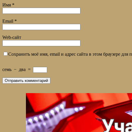
Имя
*
Email
*
Web-сайт
Сохранить моё имя, email и адрес сайта в этом браузере дл
семь
−
два
=