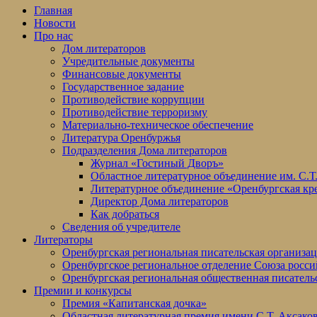
Главная
Новости
Про нас
Дом литераторов
Учредительные документы
Финансовые документы
Государственное задание
Противодействие коррупции
Противодействие терроризму
Материально-техническое обеспечение
Литература Оренбуржья
Подразделения Дома литераторов
Журнал «Гостиный Дворъ»
Областное литературное объединение им. С.Т
Литературное объединение «Оренбургская кр
Директор Дома литераторов
Как добраться
Сведения об учредителе
Литераторы
Оренбургская региональная писательская организа
Оренбургское региональное отделение Союза росси
Оренбургская региональная общественная писатель
Премии и конкурсы
Премия «Капитанская дочка»
Областная литературная премия имени С.Т. Аксако