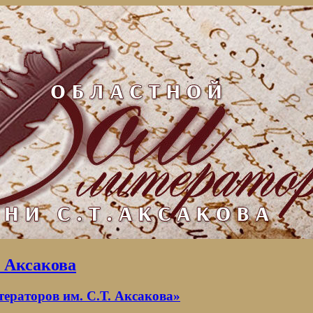
. Аксакова
раторов им. С.Т. Аксакова»