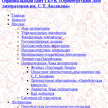
Официальный сайт ГБУК «Оренбургский Дом
литераторов им. С.Т. Аксакова»
Главная
Новости
Про нас
Дом литераторов
Учредительные документы
Финансовые документы
Государственное задание
Противодействие коррупции
Противодействие терроризму
Материально-техническое обеспечение
Литература Оренбуржья
Подразделения Дома литераторов
Журнал «Гостиный Дворъ»
Областное литературное объединение им.
С.Т. Аксакова
Литературное объединение «Оренбургская
крепость»
Директор Дома литераторов
Как добраться
Сведения об учредителе
Литераторы
Оренбургская региональная писательская