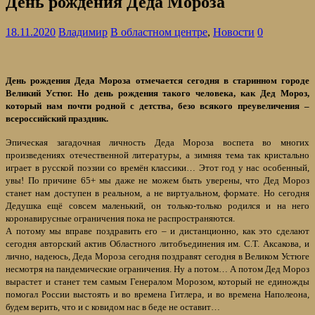
День рождения Деда Мороза
18.11.2020
Владимир
В областном центре
,
Новости
0
День рождения Деда Мороза отмечается сегодня в старинном городе
Великий Устюг. Но день рождения такого человека, как Дед Мороз,
который нам почти родной с детства, безо всякого преувеличения –
всероссийский праздник.
Эпическая загадочная личность Деда Мороза воспета во многих
произведениях отечественной литературы, а зимняя тема так кристально
играет в русской поэзии со времён классики… Этот год у нас особенный,
увы! По причине 65+ мы даже не можем быть уверены, что Дед Мороз
станет нам доступен в реальном, а не виртуальном, формате. Но сегодня
Дедушка ещё совсем маленький, он только-только родился и на него
коронавирусные ограничения пока не распространяются.
А потому мы вправе поздравить его – и дистанционно, как это сделают
сегодня авторский актив Областного литобъединения им. С.Т. Аксакова, и
лично, надеюсь, Деда Мороза сегодня поздравят сегодня в Великом Устюге
несмотря на пандемические ограничения. Ну а потом… А потом Дед Мороз
вырастет и станет тем самым Генералом Морозом, который не единожды
помогал России выстоять и во времена Гитлера, и во времена Наполеона,
будем верить, что и с ковидом нас в беде не оставит…