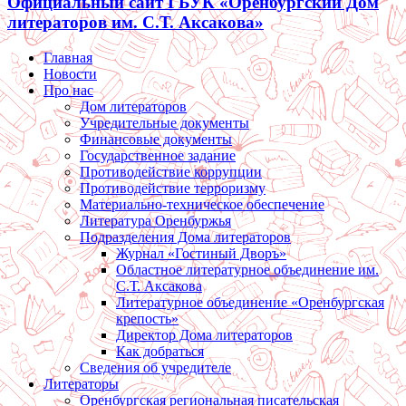
Официальный сайт ГБУК «Оренбургский Дом
литераторов им. С.Т. Аксакова»
Главная
Новости
Про нас
Дом литераторов
Учредительные документы
Финансовые документы
Государственное задание
Противодействие коррупции
Противодействие терроризму
Материально-техническое обеспечение
Литература Оренбуржья
Подразделения Дома литераторов
Журнал «Гостиный Дворъ»
Областное литературное объединение им.
С.Т. Аксакова
Литературное объединение «Оренбургская
крепость»
Директор Дома литераторов
Как добраться
Сведения об учредителе
Литераторы
Оренбургская региональная писательская