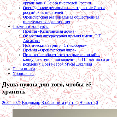
организация Союза писателей России
Оренбургское региональное отделение Союза
российских писателей
Оренбургская региональная общественная
писательская организация
Премии и конкурсы
Премия «Капитанская дочка»
Областная литературная премия имени С.Т.
Аксакова
Поэтический турнир «Стихоборье»
Премия «Оренбургская лира»
Положение областного открытого онлайн-
конкурса чтецов, посвященного 115-летию со дня
рождения Поэта-Героя Мусы Джалиля
Наши книги
Хронология
Душа нужна для того, чтобы её
хранить
26.05.2021
Владимир
В областном центре
,
Новости
0