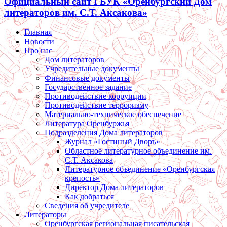
Официальный сайт ГБУК «Оренбургский Дом
литераторов им. С.Т. Аксакова»
Главная
Новости
Про нас
Дом литераторов
Учредительные документы
Финансовые документы
Государственное задание
Противодействие коррупции
Противодействие терроризму
Материально-техническое обеспечение
Литература Оренбуржья
Подразделения Дома литераторов
Журнал «Гостиный Дворъ»
Областное литературное объединение им.
С.Т. Аксакова
Литературное объединение «Оренбургская
крепость»
Директор Дома литераторов
Как добраться
Сведения об учредителе
Литераторы
Оренбургская региональная писательская