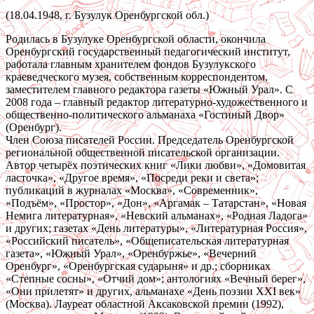
(18.04.1948, г. Бузулук Оренбургской обл.)
Родилась в Бузулуке Оренбургской области, окончила
Оренбургский государственный педагогический институт,
работала главным хранителем фондов Бузулукского
краеведческого музея, собственным корреспондентом,
заместителем главного редактора газеты «Южный Урал». С
2008 года – главный редактор литературно-художественного и
общественно-политического альманаха «Гостиный Двор»
(Оренбург).
Член Союза писателей России. Председатель Оренбургской
региональной общественной писательской организации.
Автор четырёх поэтических книг «Лики любви», «Домовитая
ласточка», «Другое время», «Посреди реки и света»;
публикаций в журналах «Москва», «Современник»,
«Подъём», «Простор», «Дон», «Аргамак – Татарстан», «Новая
Немига литературная», «Невский альманах», «Родная Ладога»
и других; газетах «День литературы», «Литературная Россия»,
«Российский писатель», «Общеписательская литературная
газета», «Южный Урал», «Оренбуржье», «Вечерний
Оренбург», «Оренбургская сударыня» и др.; сборниках
«Степные сосны», «Отчий дом»; антологиях «Вечный берег»,
«Они прилетят» и других, альманахе «День поэзии XXI век»
(Москва). Лауреат областной Аксаковской премии (1992),