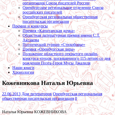
организация Союза писателей России
Оренбургское региональное отделение Союза
российских писателей
Оренбургская региональная общественная
писательская организация
Премии и конкурсы
Премия «Капитанская дочка»
Областная литературная премия имени С.Т.
Аксакова
Поэтический турнир «Стихоборье»
Премия «Оренбургская лира»
Положение областного открытого онлайн-
конкурса чтецов, посвященного 115-летию со дня
рождения Поэта-Героя Мусы Джалиля
Наши книги
Хронология
Кожевникова Наталья Юрьевна
22.06.2013
Дом литераторов
Оренбургская региональная
общественная писательская организация
0
Наталья Юрьевна КОЖЕВНИКОВА