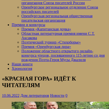
организация Союза писателей России
Оренбургское региональное отделение Союза
российских писателей
Оренбургская региональная общественная
писательская организация
Премии и конкурсы
Премия «Капитанская дочка»
Областная литературная премия имени С.Т.
Аксакова
Поэтический турнир «Стихоборье»
Премия «Оренбургская лира»
Положение областного открытого онлайн-
конкурса чтецов, посвященного 115-летию со дня
рождения Поэта-Героя Мусы Джалиля
Наши книги
Хронология
«КРАСНАЯ ГОРА» ИДЁТ К
ЧИТАТЕЛЯМ
10.06.2022
Дом литераторов
Новости
0