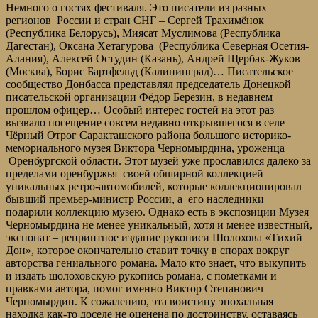
Немного о гостях фестиваля. Это писатели из разных
регионов России и стран СНГ – Сергей Трахимёнок
(Республика Белорусь), Миясат Муслимова (Республика
Дагестан), Оксана Хетагурова (Республика Северная Осетия-
Алания), Алексей Остудин (Казань), Андрей Щербак-Жуков
(Москва), Борис Бартфельд (Калининград)… Писательское
сообщество Донбасса представлял председатель Донецкой
писательской организации Фёдор Березин, в недавнем
прошлом офицер… Особый интерес гостей на этот раз
вызвало посещение совсем недавно открывшегося в селе
Чёрный Отрог Саракташского района большого историко-
мемориального музея Виктора Черномырдина, уроженца
Оренбургской области. Этот музей уже прославился далеко за
пределами оренбуржья своей обширной коллекцией
уникальных ретро-автомобилей, которые коллекционировал
бывший премьер-министр России, а его наследники
подарили коллекцию музею. Однако есть в экспозиции Музея
Черномырдина не менее уникальный, хотя и менее известный,
экспонат – репринтное издание рукописи Шолохова «Тихий
Дон», которое окончательно ставит точку в спорах вокруг
авторства гениального романа. Мало кто знает, что выкупить
и издать шолоховскую рукопись романа, с пометками и
правками автора, помог именно Виктор Степанович
Черномырдин. К сожалению, эта воистину эпохальная
находка как-то доселе не оценена по достоинству, оставаясь