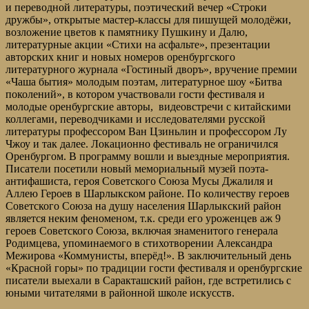
и переводной литературы, поэтический вечер «Строки
дружбы», открытые мастер-классы для пишущей молодёжи,
возложение цветов к памятнику Пушкину и Далю,
литературные акции «Стихи на асфальте», презентации
авторских книг и новых номеров оренбургского
литературного журнала «Гостиный дворъ», вручение премии
«Чаша бытия» молодым поэтам, литературное шоу «Битва
поколений», в котором участвовали гости фестиваля и
молодые оренбургские авторы, видеовстречи с китайскими
коллегами, переводчиками и исследователями русской
литературы профессором Ван Цзиньлин и профессором Лу
Чжоу и так далее. Локационно фестиваль не ограничился
Оренбургом. В программу вошли и выездные мероприятия.
Писатели посетили новый мемориальный музей поэта-
антифашиста, героя Советского Союза Мусы Джалиля и
Аллею Героев в Шарлыкском районе. По количеству героев
Советского Союза на душу населения Шарлыкский район
является неким феноменом, т.к. среди его уроженцев аж 9
героев Советского Союза, включая знаменитого генерала
Родимцева, упоминаемого в стихотворении Александра
Межирова «Коммунисты, вперёд!». В заключительный день
«Красной горы» по традиции гости фестиваля и оренбургские
писатели выехали в Саракташский район, где встретились с
юными читателями в районной школе искусств.