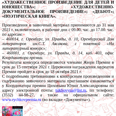
«ХУДОЖЕСТВЕННОЕ ПРОИЗВЕДЕНИЕ ДЛЯ ДЕТЕЙ И
ЮНОШЕСТВА»; «ХУДОЖЕСТВЕННО-
ДОКУМЕНТАЛЬНОЕ ПРОИЗВЕДЕНИЕ»; «ДЕБЮТ»;
«ПОЭТИЧЕСКАЯ КНИГА».
Произведения и заявочный материал принимаются до 31 мая
2021 г. включительно, в рабочие дни с 09.00. час. до 17.00. час.
по адресам:
– 460014, г. Оренбург, ул. Правды, д. 10, Оренбургский Дом
литераторов им.С.Т. Аксакова, с пометкой «На
литературный конкурс»;
– 460001, г. Оренбург, ул. Правды, д. 14, каб. 403, офис
Координатора премии.
Результаты конкурса определяются членами Жюри Премии в
срок до 15 сентября 2021 г. Церемония награждения лауреатов
Премии пройдет в срок до 18 октября 2021 г.
С подробными требованиями к конкурсным произведениям и
содержанию заявочного материала приглашаем ознакомиться
у Координатора премии Циховына Юлии Александровны по
адресу электронной почты:
tsikhovyna@list.ru
, по телефону:
(3532) 44-98-27, а также на официальном сайте:
www.rychkovpremia.ru
(во вкладке «Документы»).