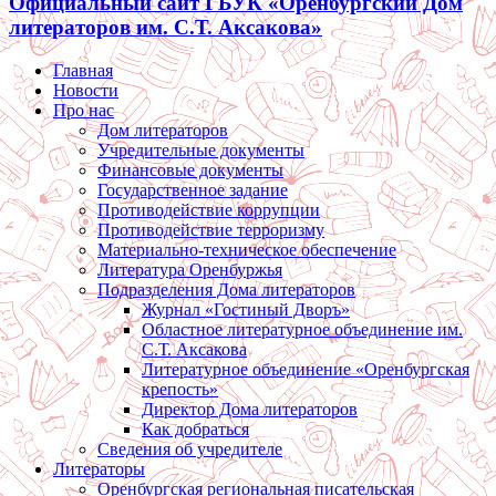
Официальный сайт ГБУК «Оренбургский Дом
литераторов им. С.Т. Аксакова»
Главная
Новости
Про нас
Дом литераторов
Учредительные документы
Финансовые документы
Государственное задание
Противодействие коррупции
Противодействие терроризму
Материально-техническое обеспечение
Литература Оренбуржья
Подразделения Дома литераторов
Журнал «Гостиный Дворъ»
Областное литературное объединение им.
С.Т. Аксакова
Литературное объединение «Оренбургская
крепость»
Директор Дома литераторов
Как добраться
Сведения об учредителе
Литераторы
Оренбургская региональная писательская