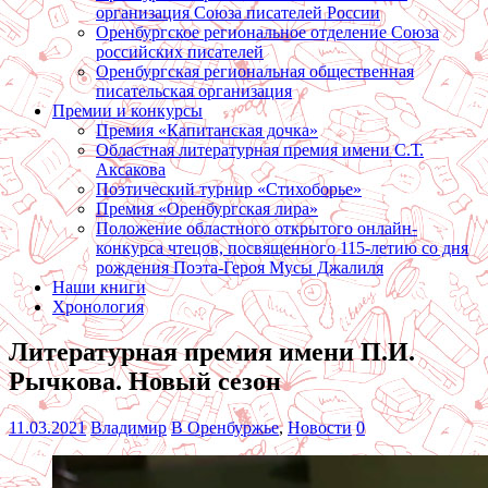
организация Союза писателей России
Оренбургское региональное отделение Союза
российских писателей
Оренбургская региональная общественная
писательская организация
Премии и конкурсы
Премия «Капитанская дочка»
Областная литературная премия имени С.Т.
Аксакова
Поэтический турнир «Стихоборье»
Премия «Оренбургская лира»
Положение областного открытого онлайн-
конкурса чтецов, посвященного 115-летию со дня
рождения Поэта-Героя Мусы Джалиля
Наши книги
Хронология
Литературная премия имени П.И.
Рычкова. Новый сезон
11.03.2021
Владимир
В Оренбуржье
,
Новости
0