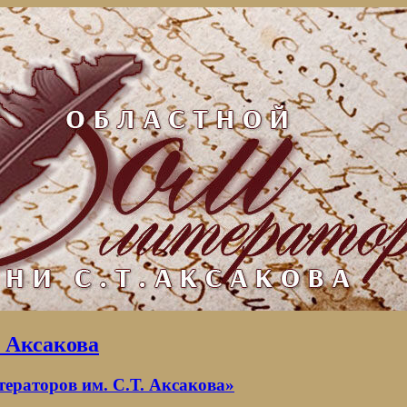
. Аксакова
раторов им. С.Т. Аксакова»