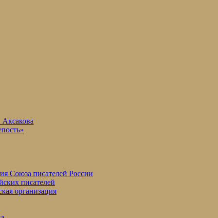
. Аксакова
епость»
ция Союза писателей России
йских писателей
ская организация
ва