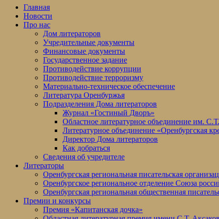
Главная
Новости
Про нас
Дом литераторов
Учредительные документы
Финансовые документы
Государственное задание
Противодействие коррупции
Противодействие терроризму
Материально-техническое обеспечение
Литература Оренбуржья
Подразделения Дома литераторов
Журнал «Гостиный Дворъ»
Областное литературное объединение им. С.Т
Литературное объединение «Оренбургская кр
Директор Дома литераторов
Как добраться
Сведения об учредителе
Литераторы
Оренбургская региональная писательская организа
Оренбургское региональное отделение Союза росси
Оренбургская региональная общественная писатель
Премии и конкурсы
Премия «Капитанская дочка»
Областная литературная премия имени С.Т. Аксако