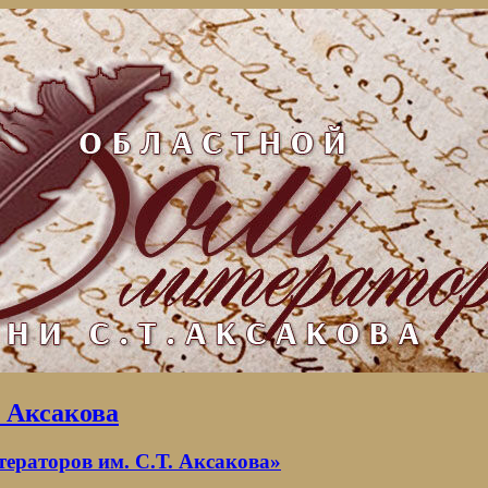
. Аксакова
раторов им. С.Т. Аксакова»