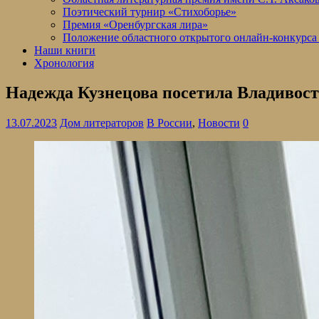
Поэтический турнир «Стихоборье»
Премия «Оренбургская лира»
Положение областного открытого онлайн-конкурса
Наши книги
Хронология
Надежда Кузнецова посетила Владивос
13.07.2023
Дом литераторов
В России
,
Новости
0