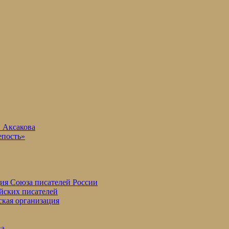
. Аксакова
епость»
ция Союза писателей России
йских писателей
ская организация
ва