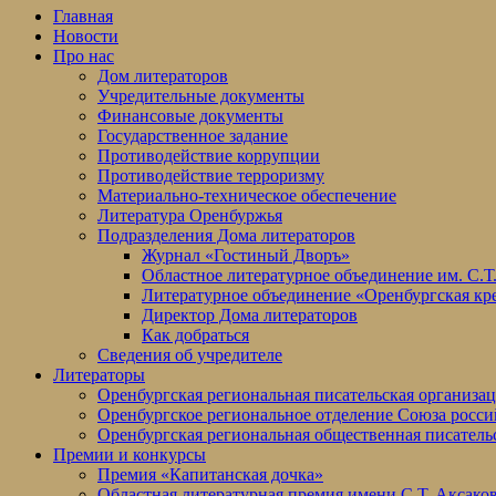
Главная
Новости
Про нас
Дом литераторов
Учредительные документы
Финансовые документы
Государственное задание
Противодействие коррупции
Противодействие терроризму
Материально-техническое обеспечение
Литература Оренбуржья
Подразделения Дома литераторов
Журнал «Гостиный Дворъ»
Областное литературное объединение им. С.Т
Литературное объединение «Оренбургская кр
Директор Дома литераторов
Как добраться
Сведения об учредителе
Литераторы
Оренбургская региональная писательская организа
Оренбургское региональное отделение Союза росси
Оренбургская региональная общественная писатель
Премии и конкурсы
Премия «Капитанская дочка»
Областная литературная премия имени С.Т. Аксако