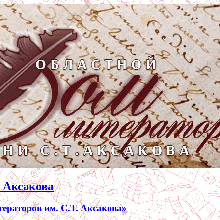
. Аксакова
раторов им. С.Т. Аксакова»