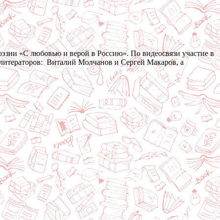
оэзии «С любовью и верой в Россию». По видеосвязи участие в
литераторов: Виталий Молчанов и Сергей Макаров, а