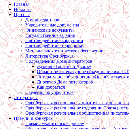
Главная
Новости
Про нас
Дом литераторов
Учредительные документы
Финансовые документы
Государственное задание
Противодействие коррупции
Противодействие терроризму
Материально-техническое обеспечение
Литература Оренбуржья
Подразделения Дома литераторов
Журнал «Гостиный Дворъ»
Областное литературное объединение им. С.Т
Литературное объединение «Оренбургская кр
Директор Дома литераторов
Как добраться
Сведения об учредителе
Литераторы
Оренбургская региональная писательская организа
Оренбургское региональное отделение Союза росси
Оренбургская региональная общественная писатель
Премии и конкурсы
Премия «Капитанская дочка»
Областная литературная премия имени С.Т. Аксако