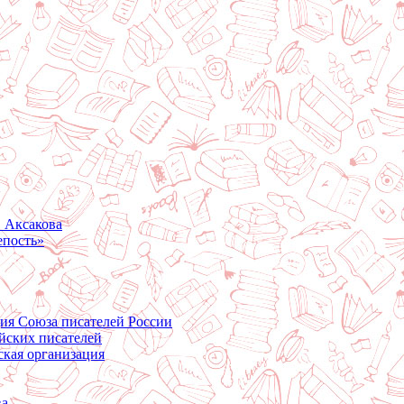
. Аксакова
епость»
ция Союза писателей России
йских писателей
ская организация
ва