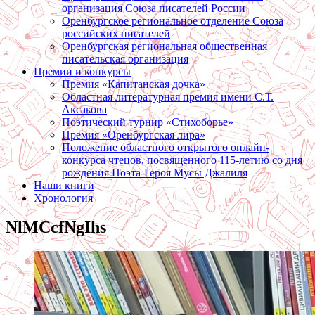
организация Союза писателей России
Оренбургское региональное отделение Союза
российских писателей
Оренбургская региональная общественная
писательская организация
Премии и конкурсы
Премия «Капитанская дочка»
Областная литературная премия имени С.Т.
Аксакова
Поэтический турнир «Стихоборье»
Премия «Оренбургская лира»
Положение областного открытого онлайн-
конкурса чтецов, посвященного 115-летию со дня
рождения Поэта-Героя Мусы Джалиля
Наши книги
Хронология
NlMCcfNgIhs