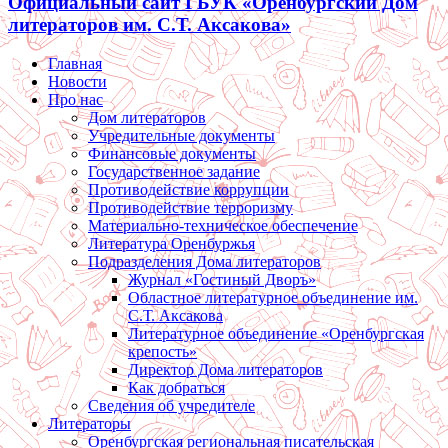
Официальный сайт ГБУК «Оренбургский Дом
литераторов им. С.Т. Аксакова»
Главная
Новости
Про нас
Дом литераторов
Учредительные документы
Финансовые документы
Государственное задание
Противодействие коррупции
Противодействие терроризму
Материально-техническое обеспечение
Литература Оренбуржья
Подразделения Дома литераторов
Журнал «Гостиный Дворъ»
Областное литературное объединение им.
С.Т. Аксакова
Литературное объединение «Оренбургская
крепость»
Директор Дома литераторов
Как добраться
Сведения об учредителе
Литераторы
Оренбургская региональная писательская