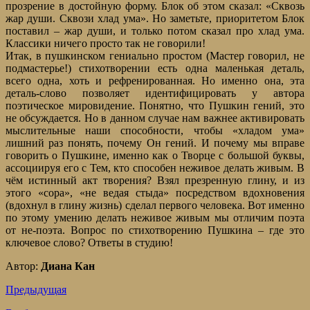
прозрение в достойную форму. Блок об этом сказал: «Сквозь
жар души. Сквози хлад ума». Но заметьте, приоритетом Блок
поставил – жар души, и только потом сказал про хлад ума.
Классики ничего просто так не говорили!
Итак, в пушкинском гениально простом (Мастер говорил, не
подмастерье!) стихотворении есть одна маленькая деталь,
всего одна, хоть и рефренированная. Но именно она, эта
деталь-слово позволяет идентифицировать у автора
поэтическое мировидение. Понятно, что Пушкин гений, это
не обсуждается. Но в данном случае нам важнее активировать
мыслительные наши способности, чтобы «хладом ума»
лишний раз понять, почему Он гений. И почему мы вправе
говорить о Пушкине, именно как о Творце с большой буквы,
ассоциируя его с Тем, кто способен неживое делать живым. В
чём истинный акт творения? Взял презренную глину, и из
этого «сора», «не ведая стыда» посредством вдохновения
(вдохнул в глину жизнь) сделал первого человека. Вот именно
по этому умению делать неживое живым мы отличим поэта
от не-поэта. Вопрос по стихотворению Пушкина – где это
ключевое слово? Ответы в студию!
Автор:
Диана Кан
Предыдущая