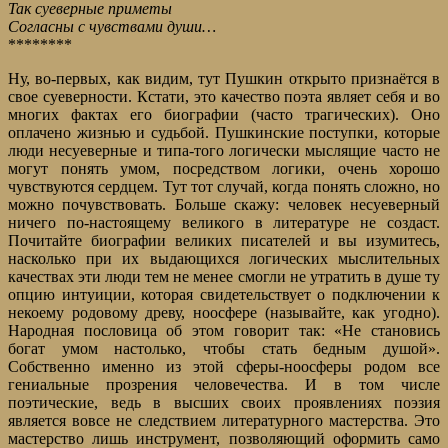
Так суеверные приметы
Согласны с чувствами души…
********
Ну, во-первых, как видим, тут Пушкин открыто признаётся в
свое суеверности. Кстати, это качество поэта являет себя и во
многих фактах его биографии (часто трагических). Оно
оплачено жизнью и судьбой. Пушкинские поступки, которые
люди несуеверные и типа-того логически мыслящие часто не
могут понять умом, посредством логики, очень хорошо
чувствуются сердцем. Тут тот случай, когда понять сложно, но
можно почувствовать. Больше скажу: человек несуеверный
ничего по-настоящему великого в литературе не создаст.
Почитайте биографии великих писателей и вы изумитесь,
насколько при их выдающихся логических мыслительных
качествах эти люди тем не менее смогли не утратить в душе ту
опцию интуиции, которая свидетельствует о подключении к
некоему родовому древу, ноосфере (называйте, как угодно).
Народная пословица об этом говорит так: «Не становись
богат умом настолько, чтобы стать бедным душой».
Собственно именно из этой сферы-ноосферы родом все
гениальные прозрения человечества. И в том числе
поэтические, ведь в высших своих проявлениях поэзия
является вовсе не следствием литературного мастерства. Это
мастерство лишь инструмент, позволяющий оформить само