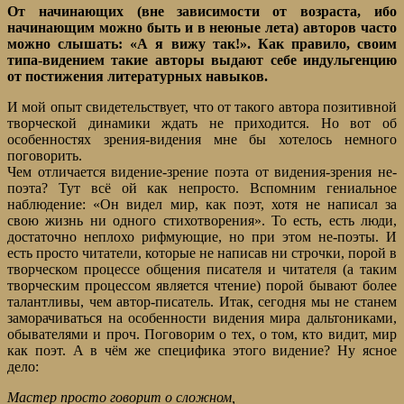
От начинающих (вне зависимости от возраста, ибо
начинающим можно быть и в неюные лета) авторов часто
можно слышать: «А я вижу так!». Как правило, своим
типа-видением такие авторы выдают себе индульгенцию
от постижения литературных навыков.
И мой опыт свидетельствует, что от такого автора позитивной
творческой динамики ждать не приходится. Но вот об
особенностях зрения-видения мне бы хотелось немного
поговорить.
Чем отличается видение-зрение поэта от видения-зрения не-
поэта? Тут всё ой как непросто. Вспомним гениальное
наблюдение: «Он видел мир, как поэт, хотя не написал за
свою жизнь ни одного стихотворения». То есть, есть люди,
достаточно неплохо рифмующие, но при этом не-поэты. И
есть просто читатели, которые не написав ни строчки, порой в
творческом процессе общения писателя и читателя (а таким
творческим процессом является чтение) порой бывают более
талантливы, чем автор-писатель. Итак, сегодня мы не станем
заморачиваться на особенности видения мира дальтониками,
обывателями и проч. Поговорим о тех, о том, кто видит, мир
как поэт. А в чём же специфика этого видение? Ну ясное
дело:
Мастер просто говорит о сложном,