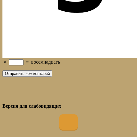
×
=
восемнадцать
Версия для слабовидящих