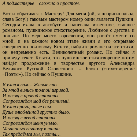
А подмастерье – сложно о простом.
Вот и обратимся к Мастеру! Для меня (ой, я неоригинальна,
слава Богу!) таковым мастером номер один является Пушкин.
Сегодня ехала в автобусе и напевала известное, ставшее
романсом, пушкинское стихотворение. Любимое с детства и
поныне. По мере моего взросления, оно растёт вместе со
мной, и на каждом новом этапе жизни я его открываю
совершенно по-новому. Кстати, найдите романс на эти стихи,
он непременно есть. Великолепный романс. Но сейчас я
приведу текст. Кстати, это пушкинское стихотворение потом
найдёт продолжение в творчестве другого Александра
Великого Русской Словесность – Блока (стихотворение
«Поэты»). Но сейчас о Пушкине.
Я ехал к вам… Живые сны
За мной вились толпой игривой.
И месяц с правой стороны
Сопровождал мой бег ретивый.
Я ехал прочь, иные сны.
Душе влюблённой грустно было.
И месяц с левой стороны
Сопровождал меня уныло.
Мечтанью вечному в тиши
Так предаёмся мы, поэты…