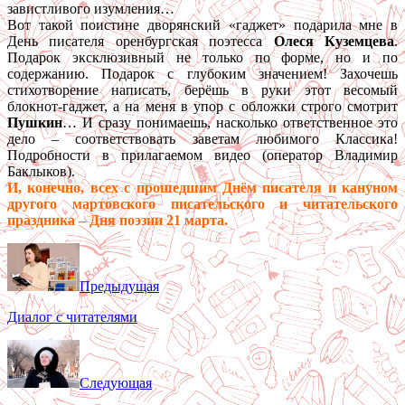
завистливого изумления…
Вот такой поистине дворянский «гаджет» подарила мне в
День писателя оренбургская поэтесса
Олеся Куземцева
.
Подарок эксклюзивный не только по форме, но и по
содержанию. Подарок с глубоким значением! Захочешь
стихотворение написать, берёшь в руки этот весомый
блокнот-гаджет, а на меня в упор с обложки строго смотрит
Пушкин
… И сразу понимаешь, насколько ответственное это
дело – соответствовать заветам любимого Классика!
Подробности в прилагаемом видео (оператор Владимир
Баклыков).
И, конечно, всех с прошедшим Днём писателя и кануном
другого мартовского писательского и читательского
праздника – Дня поэзии 21 марта.
Предыдущая
Диалог с читателями
Следующая