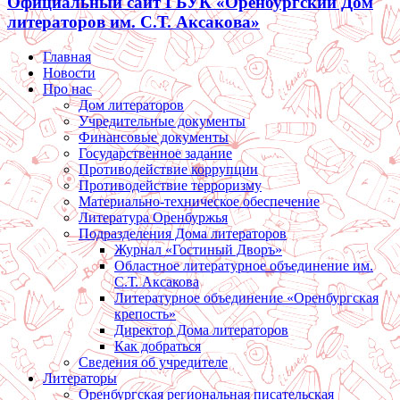
Официальный сайт ГБУК «Оренбургский Дом
литераторов им. С.Т. Аксакова»
Главная
Новости
Про нас
Дом литераторов
Учредительные документы
Финансовые документы
Государственное задание
Противодействие коррупции
Противодействие терроризму
Материально-техническое обеспечение
Литература Оренбуржья
Подразделения Дома литераторов
Журнал «Гостиный Дворъ»
Областное литературное объединение им.
С.Т. Аксакова
Литературное объединение «Оренбургская
крепость»
Директор Дома литераторов
Как добраться
Сведения об учредителе
Литераторы
Оренбургская региональная писательская