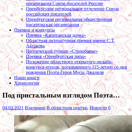
организация Союза писателей России
Оренбургское региональное отделение Союза
российских писателей
Оренбургская региональная общественная
писательская организация
Премии и конкурсы
Премия «Капитанская дочка»
Областная литературная премия имени С.Т.
Аксакова
Поэтический турнир «Стихоборье»
Премия «Оренбургская лира»
Положение областного открытого онлайн-
конкурса чтецов, посвященного 115-летию со дня
рождения Поэта-Героя Мусы Джалиля
Наши книги
Хронология
Под пристальным взглядом Поэта…
04.03.2021
Владимир
В областном центре
,
Новости
0