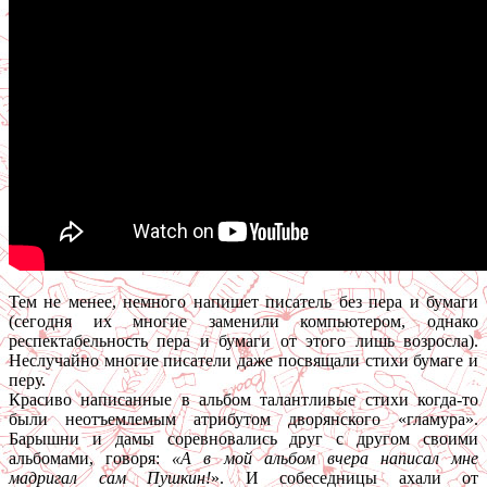
Тем не менее, немного напишет писатель без пера и бумаги
(сегодня их многие заменили компьютером, однако
респектабельность пера и бумаги от этого лишь возросла).
Неслучайно многие писатели даже посвящали стихи бумаге и
перу.
Красиво написанные в альбом талантливые стихи когда-то
были неотъемлемым атрибутом дворянского «гламура».
Барышни и дамы соревновались друг с другом своими
альбомами, говоря:
«А в мой альбом вчера написал мне
мадригал сам Пушкин!
». И собеседницы ахали от