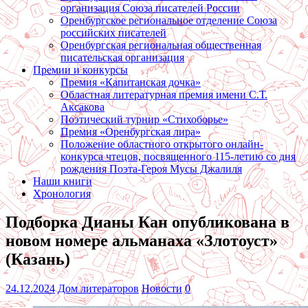
организация Союза писателей России
Оренбургское региональное отделение Союза
российских писателей
Оренбургская региональная общественная
писательская организация
Премии и конкурсы
Премия «Капитанская дочка»
Областная литературная премия имени С.Т.
Аксакова
Поэтический турнир «Стихоборье»
Премия «Оренбургская лира»
Положение областного открытого онлайн-
конкурса чтецов, посвященного 115-летию со дня
рождения Поэта-Героя Мусы Джалиля
Наши книги
Хронология
Подборка Дианы Кан опубликована в
новом номере альманаха «Злотоуст»
(Казань)
24.12.2024
Дом литераторов
Новости
0