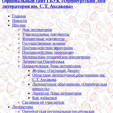
Официальный сайт ГБУК «Оренбургский Дом
литераторов им. С.Т. Аксакова»
Главная
Новости
Про нас
Дом литераторов
Учредительные документы
Финансовые документы
Государственное задание
Противодействие коррупции
Противодействие терроризму
Материально-техническое обеспечение
Литература Оренбуржья
Подразделения Дома литераторов
Журнал «Гостиный Дворъ»
Областное литературное объединение им.
С.Т. Аксакова
Литературное объединение «Оренбургская
крепость»
Директор Дома литераторов
Как добраться
Сведения об учредителе
Литераторы
Оренбургская региональная писательская