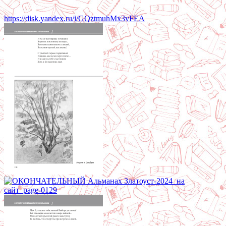
https://disk.yandex.ru/i/GQztmuhMx3vFEA