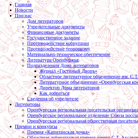
Главная
Новости
Про нас
Дом литераторов
Учредительные документы
Финансовые документы
Государственное задание
Противодействие коррупции
Противодействие терроризму
Материально-техническое обеспечение
Литература Оренбуржья
Подразделения Дома литераторов
Журнал «Гостиный Дворъ»
Областное литературное объединение им. С.Т
Литературное объединение «Оренбургская кр
Директор Дома литераторов
Как добраться
Сведения об учредителе
Литераторы
Оренбургская региональная писательская организа
Оренбургское региональное отделение Союза росси
Оренбургская региональная общественная писатель
Премии и конкурсы
Премия «Капитанская дочка»
Областная литературная премия имени С.Т. Аксако