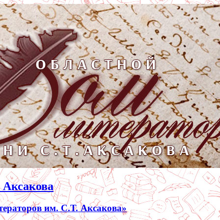
. Аксакова
раторов им. С.Т. Аксакова»