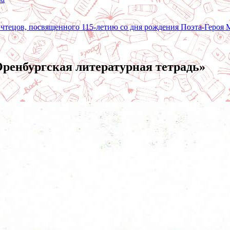
 чтецов, посвященного 115-летию со дня рождения Поэта-Героя
ренбургская литературная тетрадь»