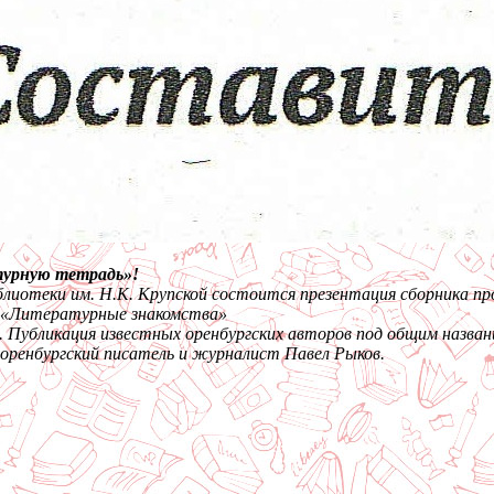
турную тетрадь»!
блиотеки им. Н.К. Крупской состоится презентация сборника п
а «Литературные знакомства»
а). Публикация известных оренбургских авторов под общим назв
 оренбургский писатель и журналист Павел Рыков.