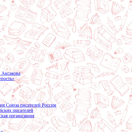
. Аксакова
епость»
ция Союза писателей России
йских писателей
ская организация
ва