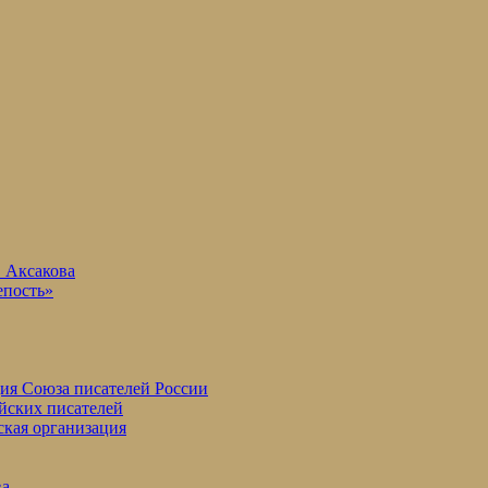
. Аксакова
епость»
ция Союза писателей России
йских писателей
ская организация
ва