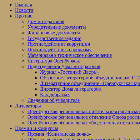
Главная
Новости
Про нас
Дом литераторов
Учредительные документы
Финансовые документы
Государственное задание
Противодействие коррупции
Противодействие терроризму
Материально-техническое обеспечение
Литература Оренбуржья
Подразделения Дома литераторов
Журнал «Гостиный Дворъ»
Областное литературное объединение им. С.Т
Литературное объединение «Оренбургская кр
Директор Дома литераторов
Как добраться
Сведения об учредителе
Литераторы
Оренбургская региональная писательская организа
Оренбургское региональное отделение Союза росси
Оренбургская региональная общественная писатель
Премии и конкурсы
Премия «Капитанская дочка»
Областная литературная премия имени С.Т. Аксако