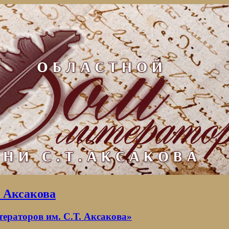
. Аксакова
раторов им. С.Т. Аксакова»