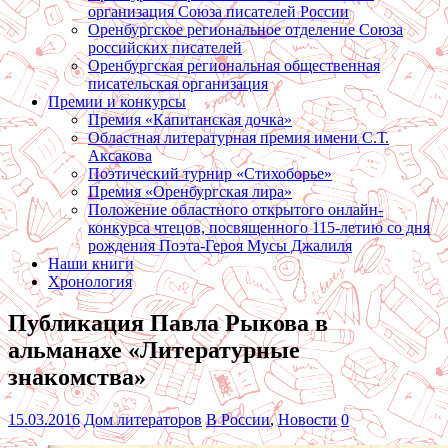
организация Союза писателей России
Оренбургское региональное отделение Союза
российских писателей
Оренбургская региональная общественная
писательская организация
Премии и конкурсы
Премия «Капитанская дочка»
Областная литературная премия имени С.Т.
Аксакова
Поэтический турнир «Стихоборье»
Премия «Оренбургская лира»
Положение областного открытого онлайн-
конкурса чтецов, посвященного 115-летию со дня
рождения Поэта-Героя Мусы Джалиля
Наши книги
Хронология
Публикация Павла Рыкова в
альманахе «Литературные
знакомства»
15.03.2016
Дом литераторов
В России
,
Новости
0