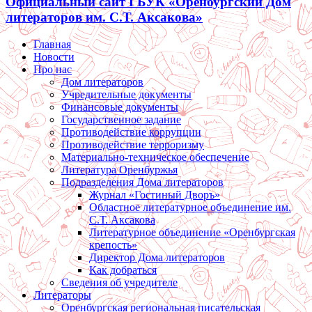
Официальный сайт ГБУК «Оренбургский Дом
литераторов им. С.Т. Аксакова»
Главная
Новости
Про нас
Дом литераторов
Учредительные документы
Финансовые документы
Государственное задание
Противодействие коррупции
Противодействие терроризму
Материально-техническое обеспечение
Литература Оренбуржья
Подразделения Дома литераторов
Журнал «Гостиный Дворъ»
Областное литературное объединение им.
С.Т. Аксакова
Литературное объединение «Оренбургская
крепость»
Директор Дома литераторов
Как добраться
Сведения об учредителе
Литераторы
Оренбургская региональная писательская