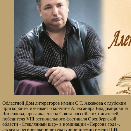
Областной Дом литераторов имени С.Т. Аксакова с глубоким
прискорбием извещает о кончине Александра Владимировича
Чиненкова, прозаика, члена Союза российских писателей,
победителя VIII регионального фестиваля Оренбургской
области «Стеклянный шар» в номинации «Персона года»,
лауреата региональной литературной премии имени П.И.