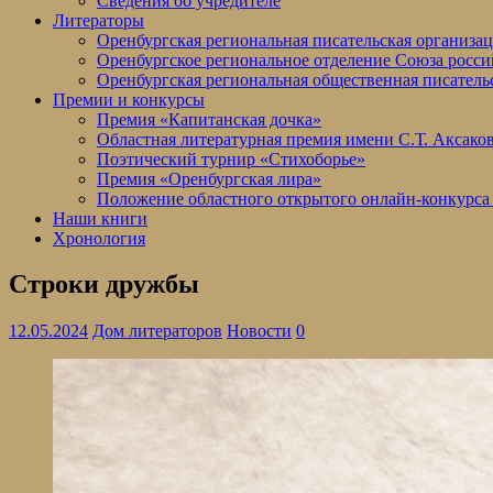
Сведения об учредителе
Литераторы
Оренбургская региональная писательская организа
Оренбургское региональное отделение Союза росси
Оренбургская региональная общественная писатель
Премии и конкурсы
Премия «Капитанская дочка»
Областная литературная премия имени С.Т. Аксако
Поэтический турнир «Стихоборье»
Премия «Оренбургская лира»
Положение областного открытого онлайн-конкурса
Наши книги
Хронология
Строки дружбы
12.05.2024
Дом литераторов
Новости
0