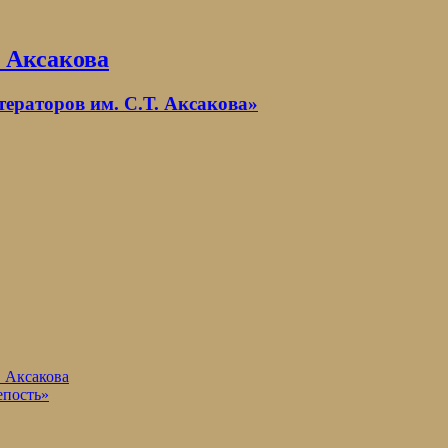
. Аксакова
раторов им. С.Т. Аксакова»
. Аксакова
епость»