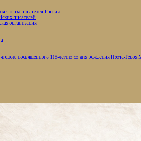
ция Союза писателей России
йских писателей
ская организация
ва
 чтецов, посвященного 115-летию со дня рождения Поэта-Героя