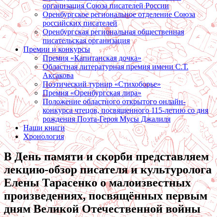
организация Союза писателей России
Оренбургское региональное отделение Союза
российских писателей
Оренбургская региональная общественная
писательская организация
Премии и конкурсы
Премия «Капитанская дочка»
Областная литературная премия имени С.Т.
Аксакова
Поэтический турнир «Стихоборье»
Премия «Оренбургская лира»
Положение областного открытого онлайн-
конкурса чтецов, посвященного 115-летию со дня
рождения Поэта-Героя Мусы Джалиля
Наши книги
Хронология
В День памяти и скорби представляем
лекцию-обзор писателя и культуролога
Елены Тарасенко о малоизвестных
произведениях, посвящённых первым
дням Великой Отечественной войны