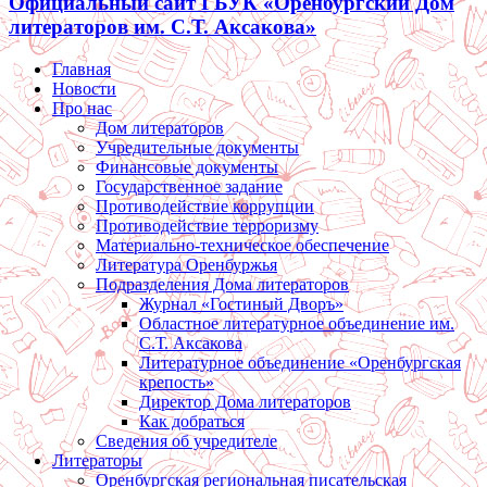
Официальный сайт ГБУК «Оренбургский Дом
литераторов им. С.Т. Аксакова»
Главная
Новости
Про нас
Дом литераторов
Учредительные документы
Финансовые документы
Государственное задание
Противодействие коррупции
Противодействие терроризму
Материально-техническое обеспечение
Литература Оренбуржья
Подразделения Дома литераторов
Журнал «Гостиный Дворъ»
Областное литературное объединение им.
С.Т. Аксакова
Литературное объединение «Оренбургская
крепость»
Директор Дома литераторов
Как добраться
Сведения об учредителе
Литераторы
Оренбургская региональная писательская