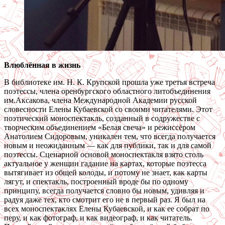
Влюблённая в жизнь
В библиотеке им. Н. К. Крупской прошла уже третья встреча
поэтессы, члена оренбургского областного литобъединения
им.Аксакова, члена Международной Академии русской
словесности Елены Кубаевской со своими читателями. Этот
поэтический моноспектакль, созданный в содружестве с
творческим объединением «Белая свеча» и режиссёром
Анатолием Сидоровым, уникален тем, что всегда получается
новым и неожиданным — как для публики, так и для самой
поэтессы. Сценарной основой моноспектакля взято столь
актуальное у женщин гадание на картах, которые поэтесса
вытягивает из общей колоды, и потому не знает, как карты
лягут, и спектакль, построенный вроде бы по одному
принципу, всегда получается словно бы новым, удивляя и
радуя даже тех, кто смотрит его не в первый раз. Я был на
всех моноспектаклях Елены Кубаевской, и как ее собрат по
перу, и как фотограф, и как видеограф, и как читатель.