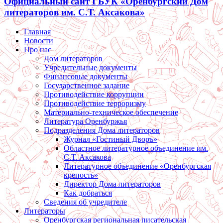
Официальный сайт ГБУК «Оренбургский Дом
литераторов им. С.Т. Аксакова»
Главная
Новости
Про нас
Дом литераторов
Учредительные документы
Финансовые документы
Государственное задание
Противодействие коррупции
Противодействие терроризму
Материально-техническое обеспечение
Литература Оренбуржья
Подразделения Дома литераторов
Журнал «Гостиный Дворъ»
Областное литературное объединение им.
С.Т. Аксакова
Литературное объединение «Оренбургская
крепость»
Директор Дома литераторов
Как добраться
Сведения об учредителе
Литераторы
Оренбургская региональная писательская