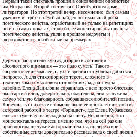
Первый такой спектакль прошёл в обновлённой библиотеке
им.Некрасова. Второй состоялся в Оренбургском доме
литераторов. Но этот третий вечер, несомненно, был самым
удачным из трёх: в нём был найден оптимальный ритм
поэтического действа, отработанный не только на репетициях,
но и на самих показах, стали более акцентированы нюансы
поэтического действа, ушли в прошлое недочёты и
шероховатости, неизбежные на премьерах.
Держать час зрительскую аудиторию в состоянии
абсолютного внимания — это надо суметь! Такого
сосредоточение мыслей, слуха и зрения от публики добиться
непросто. А для стихотворного текста, сложного в
техническом и смысловом отношениях, задача трудна
вдвойне. Елена Даниловна справилась с нею просто блестяще:
была артистична, доверительна, обаятельна, чем заслужила
самую тёплую благодарность собравшихся любителей поэзии.
Конечно, тут поэтессе в помощь были её многолетние занятия
актёрской работой в театре «Горицвет», где Елена Кубаевская
ещё со студенчества выходила на сцену. Но, конечно, этот
моноспектакль интересен именно тем, что на сей раз она
произносила не чужие авторские тексты, но через свои
собственные стихи доверительно рассказывала о своей жизни