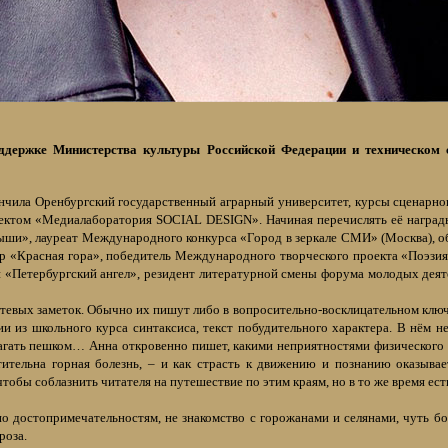
оддержке Министерства культуры Российской Федерации и техническом 
ончила Оренбургский государственный аграрный университет, курсы сценарног
том «Медиалаборатория SOCIAL DESIGN». Начиная перечислять её награды, 
ыши», лауреат Международного конкурса «Город в зеркале СМИ» (Москва), о
 «Красная гора», победитель Международного творческого проекта «Поэзия 
и «Петербургский ангел», резидент литературной смены форума молодых деят
евых заметок. Обычно их пишут либо в вопросительно-восклицательном ключе (
гии из школьного курса синтаксиса, текст побудительного характера. В нём н
шагать пешком… Анна откровенно пишет, какими неприятностями физического 
тительна горная болезнь, – и как страсть к движению и познанию оказывае
тобы соблазнить читателя на путешествие по этим краям, но в то же время ест
о достопримечательностям, не знакомство с горожанами и селянами, чуть бол
роза.