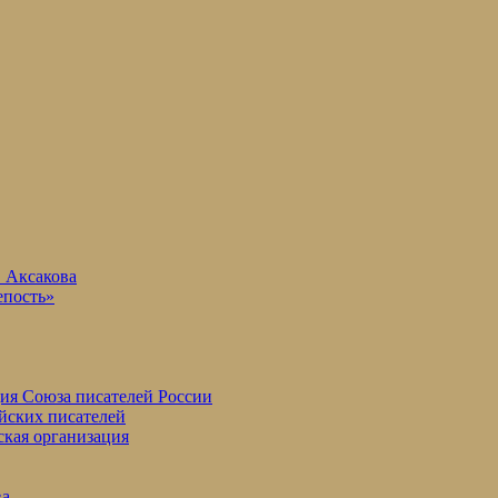
. Аксакова
епость»
ция Союза писателей России
йских писателей
ская организация
ва