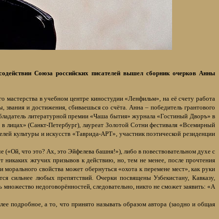
содействии Союза российских писателей вышел сборник очерков Анны
о мастерства в учебном центре киностудии «Ленфильм», на её счету работа
звания и достижения, сбиваешься со счёта. Анна – победитель грантового
бладатель литературной премии «Чаша бытия» журнала «Гостиный Дворъ» в
в лицах» (Санкт-Петербург), лауреат Золотой Сотни фестиваля «Всемирный
елей культуры и искусств «Таврида-АРТ», участник поэтической резиденции
«Ой, что это? Ах, это Эйфелева башня!»), либо в повествовательном духе с
ет никаких жгучих призывов к действию, но, тем не менее, после прочтения
и морального свойства может обернуться «охота к перемене мест», как руки
тся сильнее любых препятствий. Очерки посвящены Узбекистану, Кавказу,
ь множество недоговорённостей, следовательно, никто не сможет заявить: «А
ее подробное, а то, что принято называть образом автора (заодно и общая