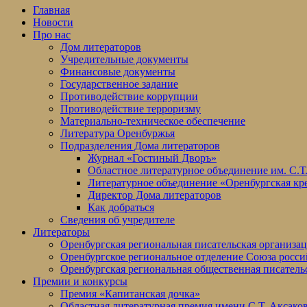
Главная
Новости
Про нас
Дом литераторов
Учредительные документы
Финансовые документы
Государственное задание
Противодействие коррупции
Противодействие терроризму
Материально-техническое обеспечение
Литература Оренбуржья
Подразделения Дома литераторов
Журнал «Гостиный Дворъ»
Областное литературное объединение им. С.Т
Литературное объединение «Оренбургская кр
Директор Дома литераторов
Как добраться
Сведения об учредителе
Литераторы
Оренбургская региональная писательская организа
Оренбургское региональное отделение Союза росси
Оренбургская региональная общественная писатель
Премии и конкурсы
Премия «Капитанская дочка»
Областная литературная премия имени С.Т. Аксако