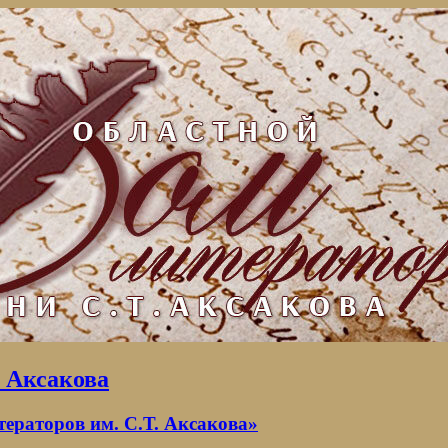
. Аксакова
раторов им. С.Т. Аксакова»