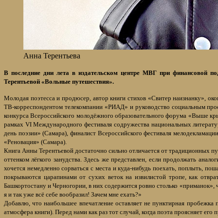
Анна Терентьева
В последние дни лета в издательском центре МВГ при финансовой п
Терентьевой «Вольные путешествия».
Молодая поэтесса и продюсер, автор книги стихов «Свитер наизнанку», ок
ТВ-корреспондентом телекомпании «РИАД» и руководство социальным проек
конкурса Всероссийского молодёжного образовательного форума «Выше кр
рамках VI Международного фестиваля содружества национальных литератур
день поэзии» (Самара), финалист Всероссийского фестиваля мелодекламаци
«Реновация» (Самара).
Книга Анны Терентьевой достаточно сильно отличается от традиционных пут
оттенком лёгкого занудства. Здесь же представлен, если продолжать анало
хочется немедленно сорваться с места и куда-нибудь поехать, поплыть, по
покрываются царапинами от сухих веток на извилистой тропе, как отвра
Башкортостану и Черногории, в них содержится ровно столько «приманок», ч
я и так уже всё себе вообразил! Зачем мне ехать?»
Добавлю, что наибольшее впечатление оставляет не пунктирная пробежка п
атмосфера книги). Перед нами как раз тот случай, когда поэта проясняет его п