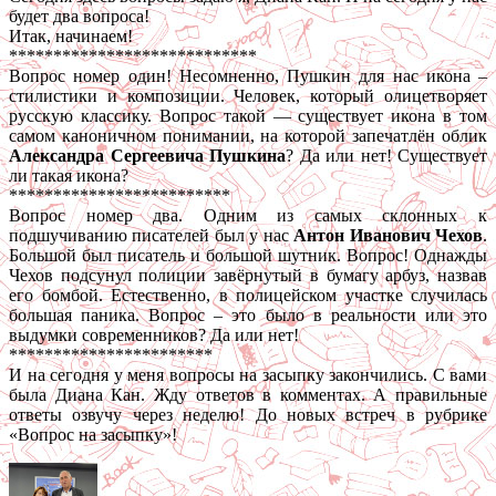
будет два вопроса!
Итак, начинаем!
****************************
Вопрос номер один! Несомненно, Пушкин для нас икона –
стилистики и композиции. Человек, который олицетворяет
русскую классику. Вопрос такой — существует икона в том
самом каноничном понимании, на которой запечатлён облик
Александра Сергеевича Пушкина
? Да или нет! Существует
ли такая икона?
*************************
Вопрос номер два. Одним из самых склонных к
подшучиванию писателей был у нас
Антон Иванович Чехов
.
Большой был писатель и большой шутник. Вопрос! Однажды
Чехов подсунул полиции завёрнутый в бумагу арбуз, назвав
его бомбой. Естественно, в полицейском участке случилась
большая паника. Вопрос – это было в реальности или это
выдумки современников? Да или нет!
***********************
И на сегодня у меня вопросы на засыпку закончились. С вами
была Диана Кан. Жду ответов в комментах. А правильные
ответы озвучу через неделю! До новых встреч в рубрике
«Вопрос на засыпку»!