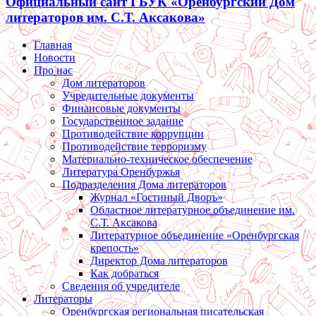
Официальный сайт ГБУК «Оренбургский Дом
литераторов им. С.Т. Аксакова»
Главная
Новости
Про нас
Дом литераторов
Учредительные документы
Финансовые документы
Государственное задание
Противодействие коррупции
Противодействие терроризму
Материально-техническое обеспечение
Литература Оренбуржья
Подразделения Дома литераторов
Журнал «Гостиный Дворъ»
Областное литературное объединение им.
С.Т. Аксакова
Литературное объединение «Оренбургская
крепость»
Директор Дома литераторов
Как добраться
Сведения об учредителе
Литераторы
Оренбургская региональная писательская