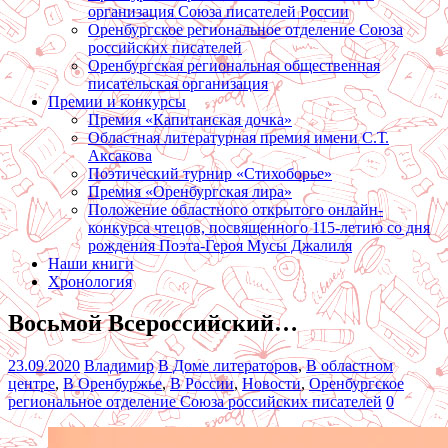
организация Союза писателей России
Оренбургское региональное отделение Союза
российских писателей
Оренбургская региональная общественная
писательская организация
Премии и конкурсы
Премия «Капитанская дочка»
Областная литературная премия имени С.Т.
Аксакова
Поэтический турнир «Стихоборье»
Премия «Оренбургская лира»
Положение областного открытого онлайн-
конкурса чтецов, посвященного 115-летию со дня
рождения Поэта-Героя Мусы Джалиля
Наши книги
Хронология
Восьмой Всероссийский…
23.09.2020
Владимир
В Доме литераторов
,
В областном
центре
,
В Оренбуржье
,
В России
,
Новости
,
Оренбургское
региональное отделение Союза российских писателей
0