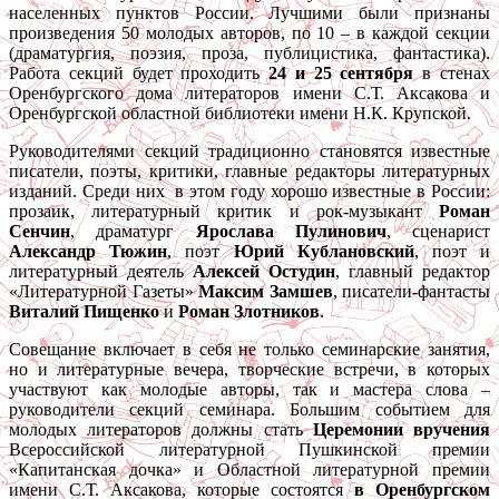
населенных пунктов России. Лучшими были признаны
произведения 50 молодых авторов, по 10 – в каждой секции
(драматургия, поэзия, проза, публицистика, фантастика).
Работа секций будет проходить
24 и 25 сентября
в стенах
Оренбургского дома литераторов имени С.Т. Аксакова и
Оренбургской областной библиотеки имени Н.К. Крупской.
Руководителями секций традиционно становятся известные
писатели, поэты, критики, главные редакторы литературных
изданий. Среди них в этом году хорошо известные в России:
прозаик, литературный критик и рок-музыкант
Роман
Сенчин
, драматург
Ярослава Пулинович
, сценарист
Александр Тюжин
, поэт
Юрий Кублановский
, поэт и
литературный деятель
Алексей Остудин
, главный редактор
«Литературной Газеты»
Максим Замшев
, писатели-фантасты
Виталий Пищенко
и
Роман Злотников
.
Совещание включает в себя не только семинарские занятия,
но и литературные вечера, творческие встречи, в которых
участвуют как молодые авторы, так и мастера слова –
руководители секций семинара. Большим событием для
молодых литераторов должны стать
Церемонии вручения
Всероссийской литературной Пушкинской премии
«Капитанская дочка» и Областной литературной премии
имени С.Т. Аксакова, которые состоятся
в Оренбургском