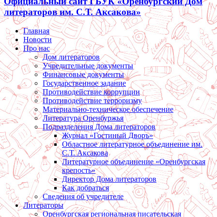
Официальный сайт ГБУК «Оренбургский Дом
литераторов им. С.Т. Аксакова»
Главная
Новости
Про нас
Дом литераторов
Учредительные документы
Финансовые документы
Государственное задание
Противодействие коррупции
Противодействие терроризму
Материально-техническое обеспечение
Литература Оренбуржья
Подразделения Дома литераторов
Журнал «Гостиный Дворъ»
Областное литературное объединение им.
С.Т. Аксакова
Литературное объединение «Оренбургская
крепость»
Директор Дома литераторов
Как добраться
Сведения об учредителе
Литераторы
Оренбургская региональная писательская