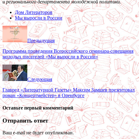
и регионального департамента молодёжной политики.
Дом Литераторов
Мы выросли в России
Предыдущая
Программа проведения Всероссийского семинара-совещания
молодых писателей «Мы выросли в России»
Следующая
Главред «Литературной Газеты» Максим Замшев презентовал
роман «Концертмейстер» в Оренбурге
Оставьте первый комментарий
Отправить ответ
Ваш e-mail не будет опубликован.