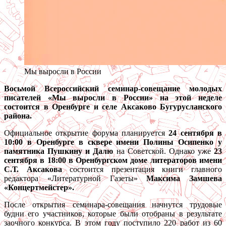
Мы выросли в России
Восьмой Всероссийский семинар-совещание молодых
писателей «Мы выросли в России» на этой неделе
состоится в Оренбурге и селе Аксаково Бугурусланского
района.
Официальное открытие форума планируется
24 сентября в
10:00 в Оренбурге в сквере имени Полины Осипенко у
памятника Пушкину и Далю
на Советской. Однако уже
23
сентября в 18:00 в Оренбургском доме литераторов имени
С.Т. Аксакова
состоится презентация книги главного
редактора «Литературной Газеты»
Максима Замшева
«Концертмейстер».
После открытия семинара-совещания начнутся трудовые
будни его участников, которые были отобраны в результате
заочного конкурса. В этом году поступило 220 работ из 60