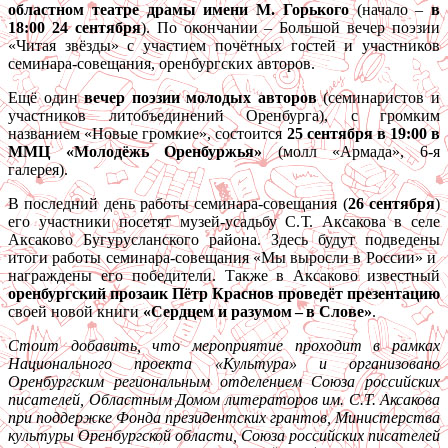
областном театре драмы имени М. Горького
(начало –
в
18:00 24 сентября
). По окончании – Большой вечер поэзии
«Читая звёзды» с участием почётных гостей и участников
семинара-совещания, оренбургских авторов.
Ещё один
вечер поэзии молодых авторов
(семинаристов и
участников литобъединений Оренбурга), с громким
названием «Новые громкие», состоится
25 сентября в 19:00 в
ММЦ «Молодёжь Оренбуржья»
(молл «Армада», 6-я
галерея).
В последний день работы семинара-совещания (
26 сентября
)
его участники посетят музей-усадьбу С. Т. Аксакова в селе
Аксаково Бугурусланского района. Здесь будут подведены
итоги работы семинара-совещания «Мы выросли в России» и
награждены его победители. Также в Аксаково известный
оренбургский прозаик Пётр Краснов проведёт презентацию
своей новой книги
«Сердцем и разумом – ​в Слове»
.
Стоит добавить, что мероприятие проходит в рамках
Национального проекта «Культура» и организовано
Оренбургским региональным отделением Союза российских
писателей, Областным Домом литераторов им. С.Т. Аксакова
при поддержке Фонда президентских грантов, Министерства
культуры Оренбургской области, Союза российских писателей