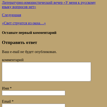
Литературно-юмористический вечер «У меня к русскому
языку вопросов нет»
Следующая
«Свет струится из окна…»
Оставьте первый комментарий
Отправить ответ
Ваш e-mail не будет опубликован.
комментарий
Имя
*
Email
*