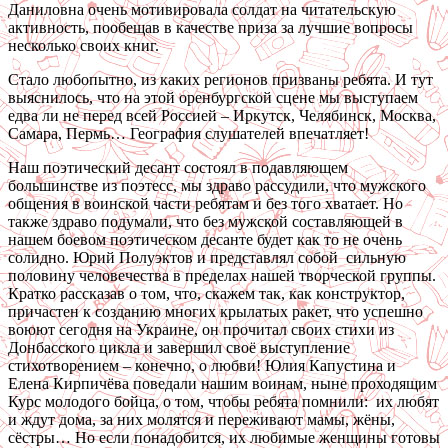
Даниловна очень мотивировала солдат на читательскую
активность, пообещав в качестве приза за лучшие вопросы
несколько своих книг.
Стало любопытно, из каких регионов призваны ребята. И тут
выяснилось, что на этой оренбургской сцене мы выступаем
едва ли не перед всей Россией – Иркутск, Челябинск, Москва,
Самара, Пермь… География слушателей впечатляет!
Наш поэтический десант состоял в подавляющем
большинстве из поэтесс, мы здраво рассудили, что мужского
общения в воинской части ребятам и без того хватает. Но
также здраво подумали, что без мужской составляющей в
нашем боевом поэтическом десанте будет как то не очень
солидно. Юрий Полуэктов и представлял собой сильную
половину человечества в пределах нашей творческой группы.
Кратко рассказав о том, что, скажем так, как конструктор,
причастен к созданию многих крылатых ракет, что успешно
воюют сегодня на Украине, он прочитал своих стихи из
Донбасского цикла и завершил своё выступление
стихотворением – конечно, о любви! Юлия Капустина и
Елена Кирпичёва поведали нашим воинам, ныне проходящим
Курс молодого бойца, о том, чтобы ребята помнили: их любят
и ждут дома, за них молятся и переживают мамы, жёны,
сёстры… Но если понадобится, их любимые женщины готовы