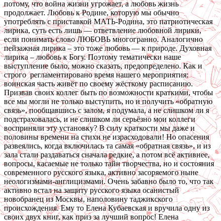
потому, что война жизни угрожает, а любовь жизнь
продолжает. Любовь к Родине, которую мы обычно
употреблять с приставкой МАТЬ-Родина, это патриотическая
лирика, суть есть лишь — ответвление любовной лирики,
если понимать слово ЛЮБОВЬ многогранно. Аналогично
пейзажная лирика – это тоже любовь — к природе. Духовная
лирика – любовь к Богу. Поэтому тематически наше
выступление было, можно сказать, предопределено. Как и
строго регламентировано время нашего мероприятия:
воинская часть живёт по своему жёсткому расписанию.
Призвав своих коллег быть по возможности краткими, чтобы
все мы могли не только выступить, но и получить «обратную
связь», пообщавшись с залом, я подумала, а не слишком ли я
подстраховалась, и не слишком ли серьёзно мои коллеги
восприняли эту установку? В силу краткости мы даже и
половины времени на стихи не израсходовали! Но опасения
развеялись, когда включилась та самая «обратная связь», и из
зала стали раздаваться сначала редкие, а потом всё активнее,
вопросы, касаемые не только тайн творчества, но и состояния
современного русского языка, активно засоряемого ныне
неологизмами-англицизмами. Очень забавно было то, что так
активно встал на защиту русского языка осанистый
новобранец из Москвы, наполовину таджикского
происхождения. Ему то Елена Кубаевская и вручила одну из
своих двух книг, как приз за лучший вопрос! Елена