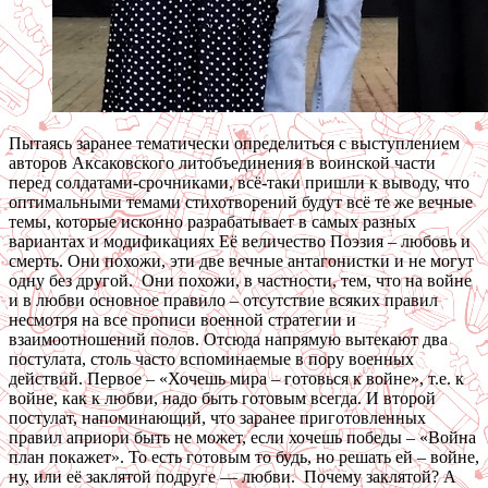
Пытаясь заранее тематически определиться с выступлением
авторов Аксаковского литобъединения в воинской части
перед солдатами-срочниками, всё-таки пришли к выводу, что
оптимальными темами стихотворений будут всё те же вечные
темы, которые исконно разрабатывает в самых разных
вариантах и модификациях Её величество Поэзия – любовь и
смерть. Они похожи, эти две вечные антагонистки и не могут
одну без другой. Они похожи, в частности, тем, что на войне
и в любви основное правило – отсутствие всяких правил
несмотря на все прописи военной стратегии и
взаимоотношений полов. Отсюда напрямую вытекают два
постулата, столь часто вспоминаемые в пору военных
действий. Первое – «Хочешь мира – готовься к войне», т.е. к
войне, как к любви, надо быть готовым всегда. И второй
постулат, напоминающий, что заранее приготовленных
правил априори быть не может, если хочешь победы – «Война
план покажет». То есть готовым то будь, но решать ей – войне,
ну, или её заклятой подруге — любви. Почему заклятой? А