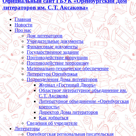
Официальный сайт ГБУК «Оренбургский Дом
литераторов им. С.Т. Аксакова»
Главная
Новости
Про нас
Дом литераторов
Учредительные документы
Финансовые документы
Государственное задание
Противодействие коррупции
Противодействие терроризму
Материально-техническое обеспечение
Литература Оренбуржья
Подразделения Дома литераторов
Журнал «Гостиный Дворъ»
Областное литературное объединение им.
С.Т. Аксакова
Литературное объединение «Оренбургская
крепость»
Директор Дома литераторов
Как добраться
Сведения об учредителе
Литераторы
Оренбургская региональная писательская