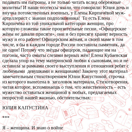
подавать им патроны, а не только читать вслед обережные
молитвы! И наши поэтессы знали, что говорили: Юлия дочь и
внучка потомственных военных, у Елены Кирпичёвой муж-
артиллерист с звании подполковника! То есть Елена
Кирпичёва из той уникальной категории женщин, про
которую сложены такие пронзительные песни. «Офицерские
жёны не давали присяги», они и без присяги хранят верность
мужу и его работе! Офицерским жёнам, и своей маме в том
числе, я бы в каждом городе России поставила памятник, да
не один! Потому что звёзды офицеров, падающие им на
погоны, часто омыты слезами верных жён! Елена Кубаевская
сделала упор на тему материнской любви к сыновьям, но и не
оставила за рамками своего выступления и отношения ребят с
любимыми девушками и женщинами! Закончу этот материал
замечательным стихотворением Юлии Капустиной, строчка
из которого вынесена в заголовок материала, Стихотворения,
читая которое, вспоминаешь о том, что женственность – есть
мужество оставаться женщиной в любых, предлагаемых
непростой нашей жизнью, обстоятельствах:
ЮЛИЯ КАПУСТИНА
***
Я – женщина. И знаю о войне