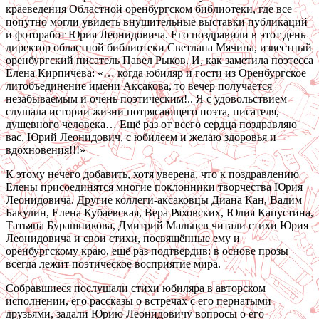
краеведения Областной оренбургском библиотеки, где все
попутно могли увидеть внушительные выставки публикаций
и фоторабот Юрия Леонидовича. Его поздравили в этот день
директор областной библиотеки Светлана Мячина, известный
оренбургский писатель Павел Рыков. И, как заметила поэтесса
Елена Кирпичёва: «… когда юбиляр и гости из Оренбургское
литобъединение имени Аксакова, то вечер получается
незабываемым и очень поэтическим!.. Я с удовольствием
слушала истории жизни потрясающего поэта, писателя,
душевного человека… Ещё раз от всего сердца поздравляю
вас, Юрий Леонидович, с юбилеем и желаю здоровья и
вдохновения!!!»
К этому нечего добавить, хотя уверена, что к поздравлению
Елены присоединятся многие поклонники творчества Юрия
Леонидовича. Другие коллеги-аксаковцы Диана Кан, Вадим
Бакулин, Елена Кубаевская, Вера Ряховских, Юлия Капустина,
Татьяна Бурашникова, Дмитрий Мальцев читали стихи Юрия
Леонидовича и свои стихи, посвящённые ему и
оренбургскому краю, ещё раз подтвердив: в основе прозы
всегда лежит поэтическое восприятие мира.
Собравшиеся послушали стихи юбиляра в авторском
исполнении, его рассказы о встречах с его пернатыми
друзьями, задали Юрию Леонидовичу вопросы о его