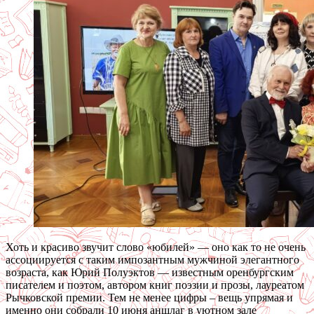
Хоть и красиво звучит слово «юбилей» — оно как то не очень
ассоциируется с таким импозантным мужчиной элегантного
возраста, как Юрий Полуэктов — известным оренбургским
писателем и поэтом, автором книг поэзии и прозы, лауреатом
Рычковской премии. Тем не менее цифры – вещь упрямая и
именно они собрали 10 июня аншлаг в уютном зале