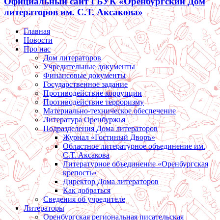
Официальный сайт ГБУК «Оренбургский Дом
литераторов им. С.Т. Аксакова»
Главная
Новости
Про нас
Дом литераторов
Учредительные документы
Финансовые документы
Государственное задание
Противодействие коррупции
Противодействие терроризму
Материально-техническое обеспечение
Литература Оренбуржья
Подразделения Дома литераторов
Журнал «Гостиный Дворъ»
Областное литературное объединение им.
С.Т. Аксакова
Литературное объединение «Оренбургская
крепость»
Директор Дома литераторов
Как добраться
Сведения об учредителе
Литераторы
Оренбургская региональная писательская