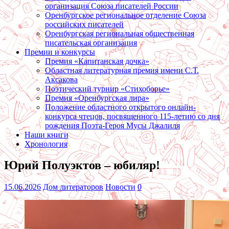
организация Союза писателей России
Оренбургское региональное отделение Союза
российских писателей
Оренбургская региональная общественная
писательская организация
Премии и конкурсы
Премия «Капитанская дочка»
Областная литературная премия имени С.Т.
Аксакова
Поэтический турнир «Стихоборье»
Премия «Оренбургская лира»
Положение областного открытого онлайн-
конкурса чтецов, посвященного 115-летию со дня
рождения Поэта-Героя Мусы Джалиля
Наши книги
Хронология
Юрий Полуэктов – юбиляр!
15.06.2026
Дом литераторов
Новости
0