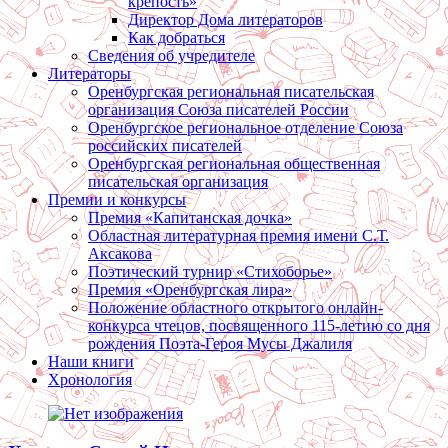
крепость»
Директор Дома литераторов
Как добраться
Сведения об учредителе
Литераторы
Оренбургская региональная писательская
организация Союза писателей России
Оренбургское региональное отделение Союза
российских писателей
Оренбургская региональная общественная
писательская организация
Премии и конкурсы
Премия «Капитанская дочка»
Областная литературная премия имени С.Т.
Аксакова
Поэтический турнир «Стихоборье»
Премия «Оренбургская лира»
Положение областного открытого онлайн-
конкурса чтецов, посвященного 115-летию со дня
рождения Поэта-Героя Мусы Джалиля
Наши книги
Хронология