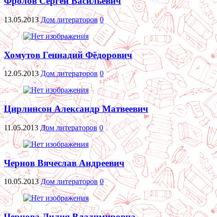
Фролов Сергей Васильевич
13.05.2013
Дом литераторов
0
Хомутов Геннадий Фёдорович
12.05.2013
Дом литераторов
0
Цирлинсон Александр Матвеевич
11.05.2013
Дом литераторов
0
Чернов Вячеслав Андреевич
10.05.2013
Дом литераторов
0
Чернова Лилия Владимировна