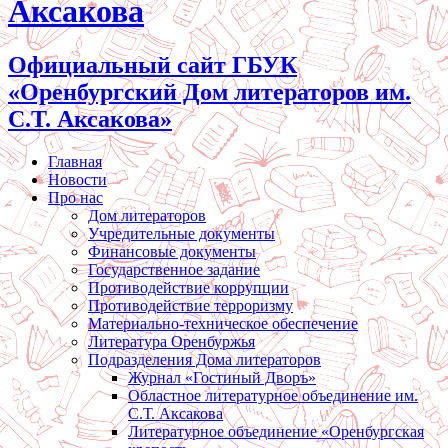
Аксакова
Официальный сайт ГБУК
«Оренбургский Дом литераторов им.
С.Т. Аксакова»
Главная
Новости
Про нас
Дом литераторов
Учредительные документы
Финансовые документы
Государственное задание
Противодействие коррупции
Противодействие терроризму
Материально-техническое обеспечение
Литература Оренбуржья
Подразделения Дома литераторов
Журнал «Гостиный Дворъ»
Областное литературное объединение им.
С.Т. Аксакова
Литературное объединение «Оренбургская