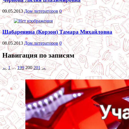
09.05.2013
Дом литераторов
0
Шабаренина (Корзон) Тамара Михайловна
08.05.2013
Дом литераторов
0
Навигация по записям
←
1
…
199
200
201
→