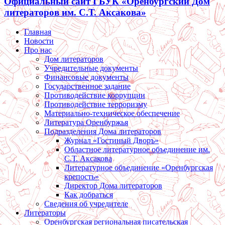
Официальный сайт ГБУК «Оренбургский Дом
литераторов им. С.Т. Аксакова»
Главная
Новости
Про нас
Дом литераторов
Учредительные документы
Финансовые документы
Государственное задание
Противодействие коррупции
Противодействие терроризму
Материально-техническое обеспечение
Литература Оренбуржья
Подразделения Дома литераторов
Журнал «Гостиный Дворъ»
Областное литературное объединение им.
С.Т. Аксакова
Литературное объединение «Оренбургская
крепость»
Директор Дома литераторов
Как добраться
Сведения об учредителе
Литераторы
Оренбургская региональная писательская