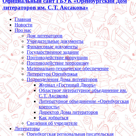
Официальный сайт ГБУК «Оренбургский Дом
литераторов им. С.Т. Аксакова»
Главная
Новости
Про нас
Дом литераторов
Учредительные документы
Финансовые документы
Государственное задание
Противодействие коррупции
Противодействие терроризму
Материально-техническое обеспечение
Литература Оренбуржья
Подразделения Дома литераторов
Журнал «Гостиный Дворъ»
Областное литературное объединение им.
С.Т. Аксакова
Литературное объединение «Оренбургская
крепость»
Директор Дома литераторов
Как добраться
Сведения об учредителе
Литераторы
Оренбургская региональная писательская