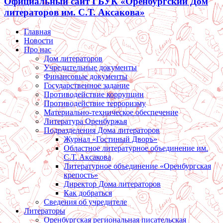
Официальный сайт ГБУК «Оренбургский Дом
литераторов им. С.Т. Аксакова»
Главная
Новости
Про нас
Дом литераторов
Учредительные документы
Финансовые документы
Государственное задание
Противодействие коррупции
Противодействие терроризму
Материально-техническое обеспечение
Литература Оренбуржья
Подразделения Дома литераторов
Журнал «Гостиный Дворъ»
Областное литературное объединение им.
С.Т. Аксакова
Литературное объединение «Оренбургская
крепость»
Директор Дома литераторов
Как добраться
Сведения об учредителе
Литераторы
Оренбургская региональная писательская