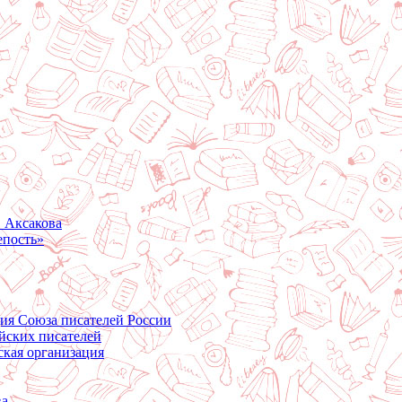
. Аксакова
епость»
ция Союза писателей России
йских писателей
ская организация
ва