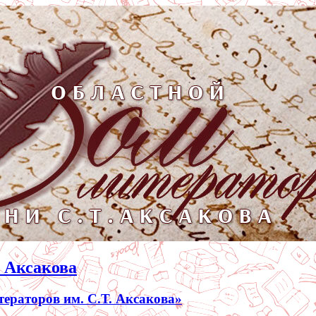
. Аксакова
раторов им. С.Т. Аксакова»