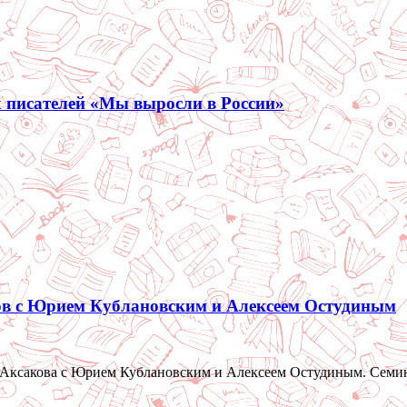
 писателей «Мы выросли в России»
ов с Юрием Кублановским и Алексеем Остудиным
Аксакова с Юрием Кублановским и Алексеем Остудиным. Семинар