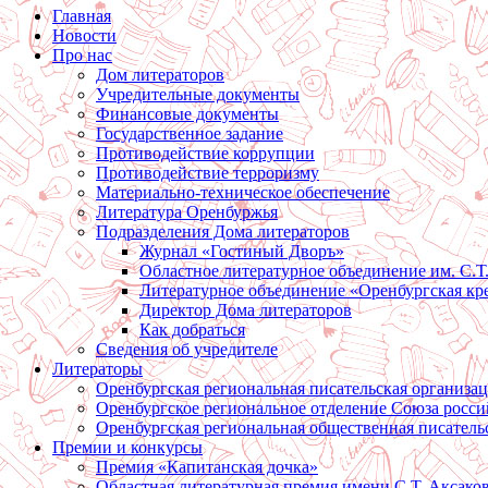
Главная
Новости
Про нас
Дом литераторов
Учредительные документы
Финансовые документы
Государственное задание
Противодействие коррупции
Противодействие терроризму
Материально-техническое обеспечение
Литература Оренбуржья
Подразделения Дома литераторов
Журнал «Гостиный Дворъ»
Областное литературное объединение им. С.Т
Литературное объединение «Оренбургская кр
Директор Дома литераторов
Как добраться
Сведения об учредителе
Литераторы
Оренбургская региональная писательская организа
Оренбургское региональное отделение Союза росси
Оренбургская региональная общественная писатель
Премии и конкурсы
Премия «Капитанская дочка»
Областная литературная премия имени С.Т. Аксако