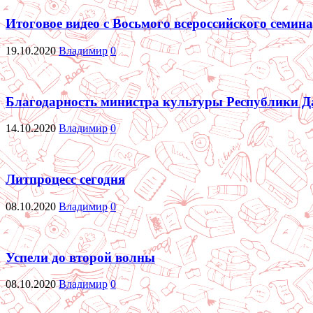
Итоговое видео с Восьмого всероссийского семи
19.10.2020
Владимир
0
Благодарность министра культуры Республики Д
14.10.2020
Владимир
0
Литпроцесс сегодня
08.10.2020
Владимир
0
Успели до второй волны
08.10.2020
Владимир
0