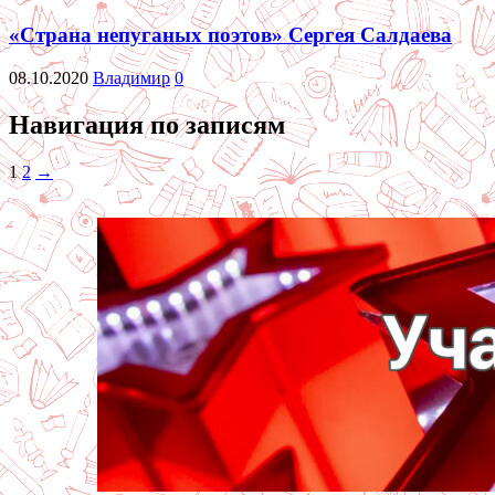
«Страна непуганых поэтов» Сергея Салдаева
08.10.2020
Владимир
0
Навигация по записям
1
2
→