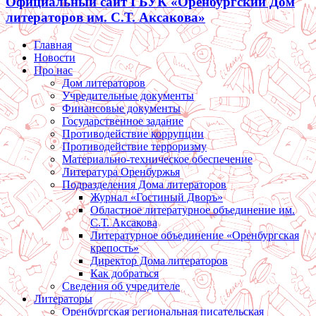
Официальный сайт ГБУК «Оренбургский Дом
литераторов им. С.Т. Аксакова»
Главная
Новости
Про нас
Дом литераторов
Учредительные документы
Финансовые документы
Государственное задание
Противодействие коррупции
Противодействие терроризму
Материально-техническое обеспечение
Литература Оренбуржья
Подразделения Дома литераторов
Журнал «Гостиный Дворъ»
Областное литературное объединение им.
С.Т. Аксакова
Литературное объединение «Оренбургская
крепость»
Директор Дома литераторов
Как добраться
Сведения об учредителе
Литераторы
Оренбургская региональная писательская