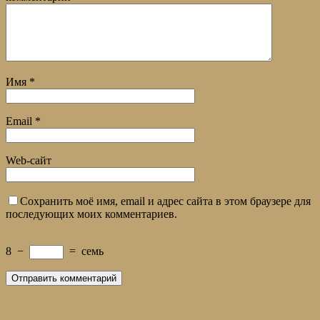
Имя
*
Email
*
Web-сайт
Сохранить моё имя, email и адрес сайта в этом браузере для
последующих моих комментариев.
8
−
=
семь