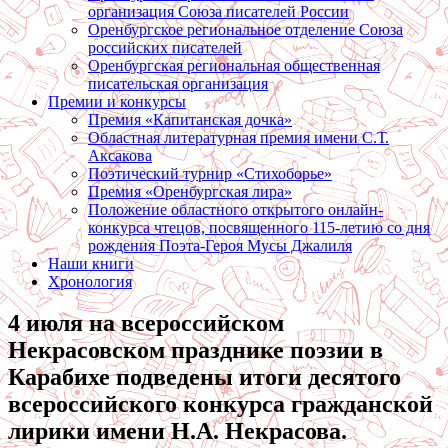
организация Союза писателей России
Оренбургское региональное отделение Союза
российских писателей
Оренбургская региональная общественная
писательская организация
Премии и конкурсы
Премия «Капитанская дочка»
Областная литературная премия имени С.Т.
Аксакова
Поэтический турнир «Стихоборье»
Премия «Оренбургская лира»
Положение областного открытого онлайн-
конкурса чтецов, посвященного 115-летию со дня
рождения Поэта-Героя Мусы Джалиля
Наши книги
Хронология
4 июля на всероссийском
Некрасовском празднике поэзии в
Карабихе подведены итоги десятого
всероссийского конкурса гражданской
лирики имени Н.А. Некрасова.