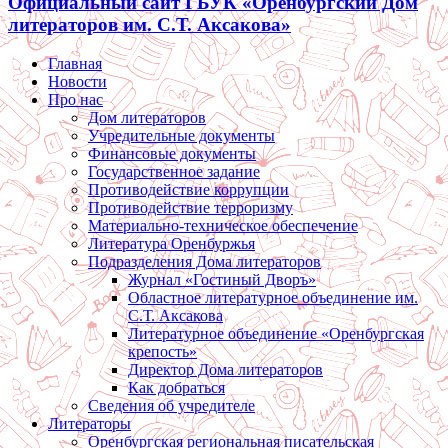
Официальный сайт ГБУК «Оренбургский Дом
литераторов им. С.Т. Аксакова»
Главная
Новости
Про нас
Дом литераторов
Учредительные документы
Финансовые документы
Государственное задание
Противодействие коррупции
Противодействие терроризму
Материально-техническое обеспечение
Литература Оренбуржья
Подразделения Дома литераторов
Журнал «Гостиный Дворъ»
Областное литературное объединение им.
С.Т. Аксакова
Литературное объединение «Оренбургская
крепость»
Директор Дома литераторов
Как добраться
Сведения об учредителе
Литераторы
Оренбургская региональная писательская