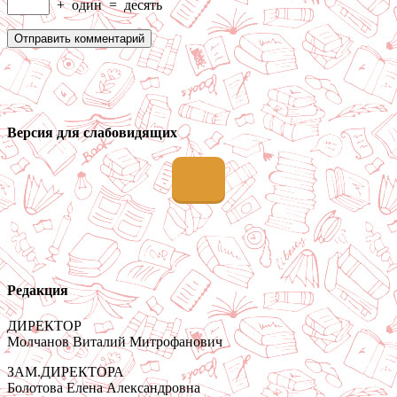
+
один
=
десять
Версия для слабовидящих
Редакция
ДИРЕКТОР
Молчанов Виталий Митрофанович
ЗАМ.ДИРЕКТОРА
Болотова Елена Александровна