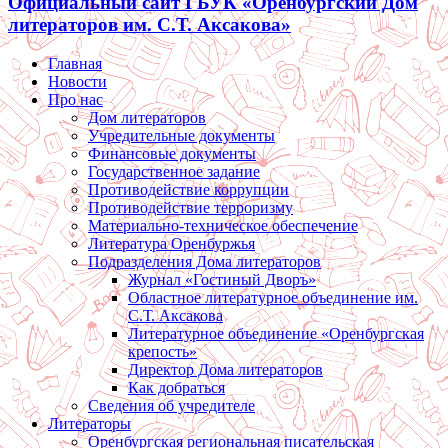
Официальный сайт ГБУК «Оренбургский Дом
литераторов им. С.Т. Аксакова»
Главная
Новости
Про нас
Дом литераторов
Учредительные документы
Финансовые документы
Государственное задание
Противодействие коррупции
Противодействие терроризму
Материально-техническое обеспечение
Литература Оренбуржья
Подразделения Дома литераторов
Журнал «Гостиный Дворъ»
Областное литературное объединение им.
С.Т. Аксакова
Литературное объединение «Оренбургская
крепость»
Директор Дома литераторов
Как добраться
Сведения об учредителе
Литераторы
Оренбургская региональная писательская