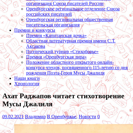
организация Союза писателей России
Оренбургское региональное отделение Союза
российских писателей
Оренбургская региональная общественная
писательская организация
Премии и конкурсы
Премия «Капитанская дочка»
Областная литературная премия имени С.Т.
Аксакова
Поэтический турнир «Стихоборье»
Премия «Оренбургская лира»
Положение областного открытого онлайн-
конкурса чтецов, посвященного 115-летию со дня
рождения Поэта-Героя Мусы Джалиля
Наши книги
Хронология
Ахат Раджапов читает стихотворение
Мусы Джалиля
09.02.2021
Владимир
В Оренбуржье
,
Новости
0