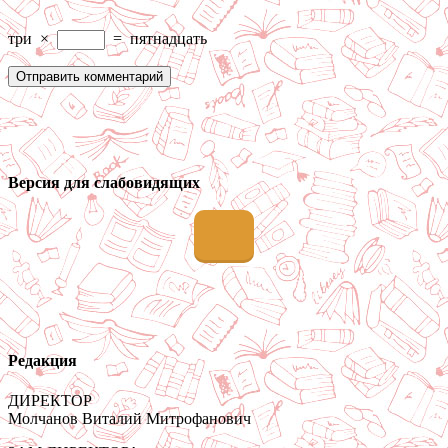
три
×
=
пятнадцать
Версия для слабовидящих
Редакция
ДИРЕКТОР
Молчанов Виталий Митрофанович