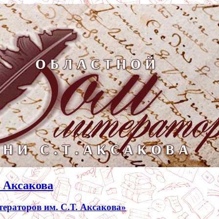
. Аксакова
раторов им. С.Т. Аксакова»