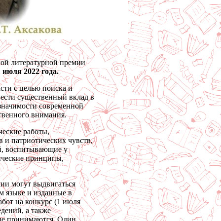
ной литературной премии
1 июля 2022 года.
сти с целью поиска и
ести существенный вклад в
 значимости современной
ственного внимания.
ческие работы,
 и патриотических чувств,
й, воспитывающие у
ические принципы,
мии могут выдвигаться
м языке и изданные в
бот на конкурс (1 июля
дений, а также
 не принимаются. Один