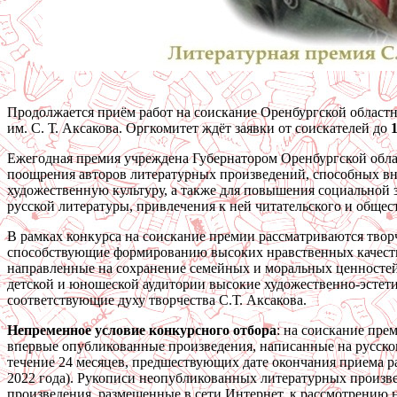
Продолжается приём работ на соискание Оренбургской област
им. С. Т. Аксакова. Оргкомитет ждёт заявки от соискателей до
Ежегодная премия учреждена Губернатором Оренбургской обла
поощрения авторов литературных произведений, способных вн
художественную культуру, а также для повышения социальной
русской литературы, привлечения к ней читательского и обще
В рамках конкурса на соискание премии рассматриваются твор
способствующие формированию высоких нравственных качеств
направленные на сохранение семейных и моральных ценносте
детской и юношеской аудитории высокие художественно-эстет
соответствующие духу творчества С.Т. Аксакова.
Непременное условие конкурсного отбора
: на соискание пре
впервые опубликованные произведения, написанные на русско
течение 24 месяцев, предшествующих дате окончания приема ра
2022 года). Рукописи неопубликованных литературных произве
произведения, размещенные в сети Интернет, к рассмотрению