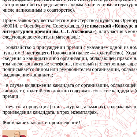
автор может быть представлен любым количеством литературн
числе написанным в соавторстве).
Приём заявок осуществляется министерством культуры Оренбур
460014, г. Оренбург, ул. Советская, д. 9 (
с пометкой «Конкурс н
литературной премии им. С.Т. Аксакова»
), для участия в ко
следующие документы и материалы:
– ходатайство о присуждении премии с указанием одной из н
пунктом 3 настоящего Положения (далее — ходатайство). Хода
сведения о кандидате либо организации, обладающей правом н
том числе контактные телефоны, почтовый и электронные адре
подписывается лицом или руководителем организации, облад
выдвижение кандидата;
– в случае выдвижения кандидата от организации, обладающе
кандидата, ходатайство должно содержать согласие кандидата (
премии;
– печатная продукция (книга, журнал, альманах), содержащая
произведения кандидата, в трех экземплярах.
Ждём ваших заявок и произведений!