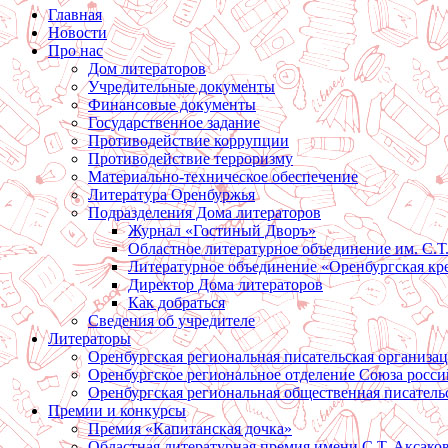
Главная
Новости
Про нас
Дом литераторов
Учредительные документы
Финансовые документы
Государственное задание
Противодействие коррупции
Противодействие терроризму
Материально-техническое обеспечение
Литература Оренбуржья
Подразделения Дома литераторов
Журнал «Гостиный Дворъ»
Областное литературное объединение им. С.Т
Литературное объединение «Оренбургская кр
Директор Дома литераторов
Как добраться
Сведения об учредителе
Литераторы
Оренбургская региональная писательская организа
Оренбургское региональное отделение Союза росси
Оренбургская региональная общественная писатель
Премии и конкурсы
Премия «Капитанская дочка»
Областная литературная премия имени С.Т. Аксако