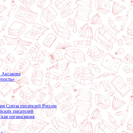
. Аксакова
епость»
ция Союза писателей России
йских писателей
ская организация
ва