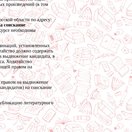
ых произведений (в том
гской области по адресу:
а соискание
нкурсе необходимы
оминаций, установленных
тайство должно содержать
а выдвижение кандидата, в
са. Ходатайство
ающей правом на
й правом на выдвижение
кандидатов) на соискание
 публикацию литературного