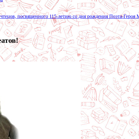
 чтецов, посвященного 115-летию со дня рождения Поэта-Героя
атов!