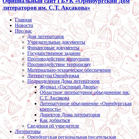
Официальный сайт ГБУК «Оренбургский Дом
литераторов им. С.Т. Аксакова»
Главная
Новости
Про нас
Дом литераторов
Учредительные документы
Финансовые документы
Государственное задание
Противодействие коррупции
Противодействие терроризму
Материально-техническое обеспечение
Литература Оренбуржья
Подразделения Дома литераторов
Журнал «Гостиный Дворъ»
Областное литературное объединение им.
С.Т. Аксакова
Литературное объединение «Оренбургская
крепость»
Директор Дома литераторов
Как добраться
Сведения об учредителе
Литераторы
Оренбургская региональная писательская