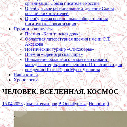
организация Союза писателей России
Оренбургское региональное отделение Союза
российских писателей
Оренбургская региональная общественная
писательская организация
Премии и конкурсы
Премия «Капитанская дочка»
Областная литературная премия имени С.Т.
Аксакова
Поэтический турнир «Стихоборье»
Премия «Оренбургская лира»
Положение областного открытого онлайн-
конкурса чтецов, посвященного 115-летию со дня
рождения Поэта-Героя Мусы Джалиля
Наши книги
Хронология
ЧЕЛОВЕК. ВСЕЛЕННАЯ. КОСМОС
15.04.2023
Дом литераторов
В Оренбуржье
,
Новости
0