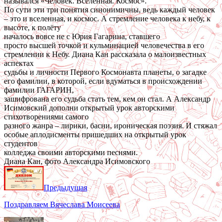
назывался «Человек. Вселенная. Космос».
По сути эти три понятия синонимичны, ведь каждый человек
– это и вселенная, и космос. А стремление человека к небу, к
высоте, к полёту
началось вовсе не с Юрия Гагарина, ставшего
просто высшей точкой и кульминацией человечества в его
стремлении к Небу. Диана Кан рассказала о малоизвестных
аспектах
судьбы и личности Первого Космонавта планеты, о загадке
его фамилии, в которой, если вдуматься в происхождении
фамилии ГАГАРИН,
зашифрована его судьба стать тем, кем он стал. А Александр
Исимовский дополни открытый урок авторскими
стихотворениями самого
разного жанра – лирики, басни, ироническая поэзия. И стяжал
особые аплодисменты пришедших на открытый урок
студентов
колледжа своими авторскими песнями.
Диана Кан, фото Александра Исимовского
Предыдущая
Поздравляем Вячеслава Моисеева