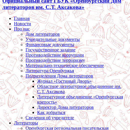
Официальный сайт ГБУК «Оренбургский Дом
литераторов им. С.Т. Аксакова»
Главная
Новости
Про нас
Дом литераторов
Учредительные документы
Финансовые документы
Государственное задание
Противодействие коррупции
Противодействие терроризму
Материально-техническое обеспечение
Литература Оренбуржья
Подразделения Дома литераторов
Журнал «Гостиный Дворъ»
Областное литературное объединение им.
С.Т. Аксакова
Литературное объединение «Оренбургская
крепость»
Директор Дома литераторов
Как добраться
Сведения об учредителе
Литераторы
Оренбургская региональная писательская