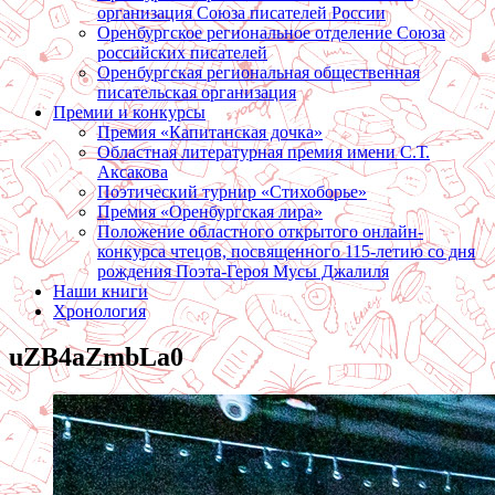
организация Союза писателей России
Оренбургское региональное отделение Союза
российских писателей
Оренбургская региональная общественная
писательская организация
Премии и конкурсы
Премия «Капитанская дочка»
Областная литературная премия имени С.Т.
Аксакова
Поэтический турнир «Стихоборье»
Премия «Оренбургская лира»
Положение областного открытого онлайн-
конкурса чтецов, посвященного 115-летию со дня
рождения Поэта-Героя Мусы Джалиля
Наши книги
Хронология
uZB4aZmbLa0