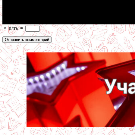
×
пять
=