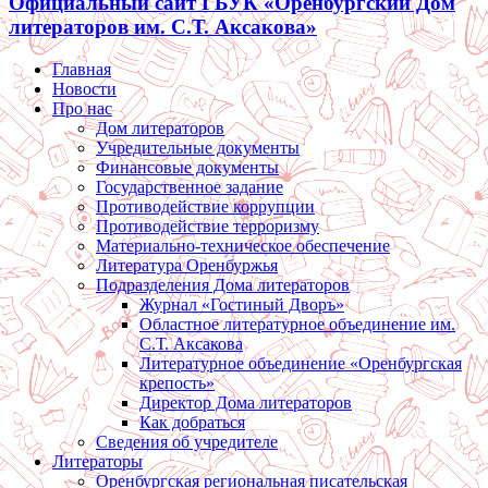
Официальный сайт ГБУК «Оренбургский Дом
литераторов им. С.Т. Аксакова»
Главная
Новости
Про нас
Дом литераторов
Учредительные документы
Финансовые документы
Государственное задание
Противодействие коррупции
Противодействие терроризму
Материально-техническое обеспечение
Литература Оренбуржья
Подразделения Дома литераторов
Журнал «Гостиный Дворъ»
Областное литературное объединение им.
С.Т. Аксакова
Литературное объединение «Оренбургская
крепость»
Директор Дома литераторов
Как добраться
Сведения об учредителе
Литераторы
Оренбургская региональная писательская