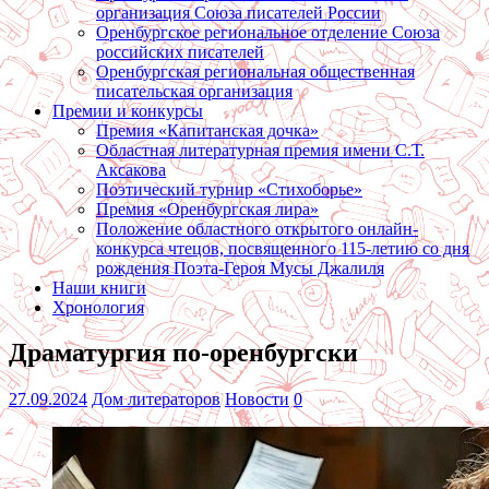
организация Союза писателей России
Оренбургское региональное отделение Союза
российских писателей
Оренбургская региональная общественная
писательская организация
Премии и конкурсы
Премия «Капитанская дочка»
Областная литературная премия имени С.Т.
Аксакова
Поэтический турнир «Стихоборье»
Премия «Оренбургская лира»
Положение областного открытого онлайн-
конкурса чтецов, посвященного 115-летию со дня
рождения Поэта-Героя Мусы Джалиля
Наши книги
Хронология
Драматургия по-оренбургски
27.09.2024
Дом литераторов
Новости
0