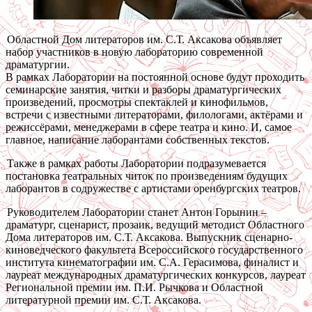
Областной Дом литераторов им. С.Т. Аксакова объявляет
набор участников в новую лабораторию современной
драматургии.
В рамках Лаборатории на постоянной основе будут проходить
семинарские занятия, читки и разборы драматургических
произведений, просмотры спектаклей и кинофильмов,
встречи с известными литераторами, филологами, актёрами и
режиссёрами, менеджерами в сфере театра и кино. И, самое
главное, написание лаборантами собственных текстов.
Также в рамках работы Лаборатории подразумевается
постановка театральных читок по произведениям будущих
лаборантов в содружестве с артистами оренбургских театров.
Руководителем Лаборатории станет Антон Горынин –
драматург, сценарист, прозаик, ведущий методист Областного
Дома литераторов им. С.Т. Аксакова. Выпускник сценарно-
киноведческого факультета Всероссийского государственного
института кинематографии им. С.А. Герасимова, финалист и
лауреат международных драматургических конкурсов, лауреат
Региональной премии им. П.И. Рычкова и Областной
литературной премии им. С.Т. Аксакова.