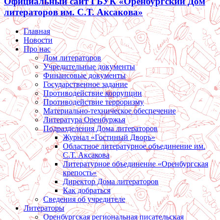
Официальный сайт ГБУК «Оренбургский Дом
литераторов им. С.Т. Аксакова»
Главная
Новости
Про нас
Дом литераторов
Учредительные документы
Финансовые документы
Государственное задание
Противодействие коррупции
Противодействие терроризму
Материально-техническое обеспечение
Литература Оренбуржья
Подразделения Дома литераторов
Журнал «Гостиный Дворъ»
Областное литературное объединение им.
С.Т. Аксакова
Литературное объединение «Оренбургская
крепость»
Директор Дома литераторов
Как добраться
Сведения об учредителе
Литераторы
Оренбургская региональная писательская