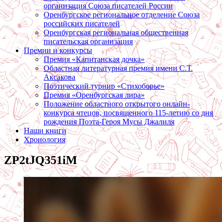
организация Союза писателей России
Оренбургское региональное отделение Союза
российских писателей
Оренбургская региональная общественная
писательская организация
Премии и конкурсы
Премия «Капитанская дочка»
Областная литературная премия имени С.Т.
Аксакова
Поэтический турнир «Стихоборье»
Премия «Оренбургская лира»
Положение областного открытого онлайн-
конкурса чтецов, посвященного 115-летию со дня
рождения Поэта-Героя Мусы Джалиля
Наши книги
Хронология
ZP2tJQ351iM