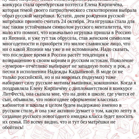
конкурса стала оренбургская поэтесса Елена Кирпичёва,
которая темой своего патриотического стихотворения выбрала
образ русской матрёшки. Кстати, днем рождения русской
матрёшки принято считать 24 октября. Эта игрушка стала для
нас таким устойчивым символом русского менталитета, что
мало кто помнит, что изначально игрушка пришла в Россию
из Японии, и уже тут так обрусела, став женским символом
многодетности и приобретя это милое славянское лицо, что
ни о какой Японии мы уже и не вспоминаем. Надо сказать,
что последнее время в России растёт тенденция к
возвращению к своим корням и русским истокам. Поколение
«зумеров» отчётливо выбирают не западную попсу и рок, а
песни в исполнении Надежды Кадышевой. В моде (и не
только российской, но и на мировых подиумах) тоже
набирают силу русские мотивы вышивки, кокошники. Когда я
поздравляла Елену Кирпичёву с дипломантством в конкурсе
ЛитФеста, она сказала мне, что на днях в школе, где учится её
сын, объявили, что новогоднее оформление классных
кабинетов и школы в целом будем выдержано именно в
русском стиле, и она уже активно думает о том, какую лепту в
создание русского новогоднего имиджа класса будет вносить
их семья. По всему видно, что и тут без матрёшки не
обойтись!