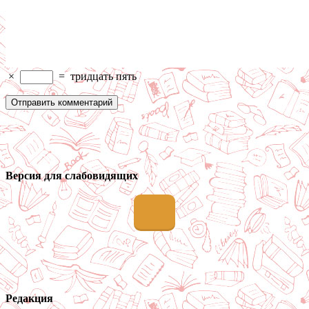
×
=
тридцать пять
Версия для слабовидящих
Редакция