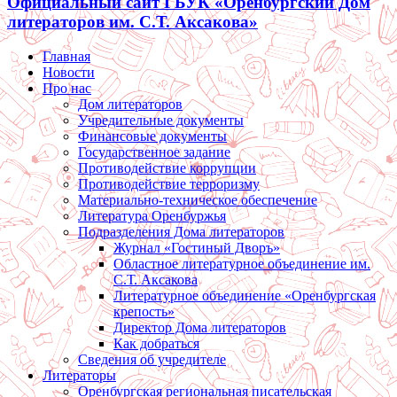
Официальный сайт ГБУК «Оренбургский Дом
литераторов им. С.Т. Аксакова»
Главная
Новости
Про нас
Дом литераторов
Учредительные документы
Финансовые документы
Государственное задание
Противодействие коррупции
Противодействие терроризму
Материально-техническое обеспечение
Литература Оренбуржья
Подразделения Дома литераторов
Журнал «Гостиный Дворъ»
Областное литературное объединение им.
С.Т. Аксакова
Литературное объединение «Оренбургская
крепость»
Директор Дома литераторов
Как добраться
Сведения об учредителе
Литераторы
Оренбургская региональная писательская