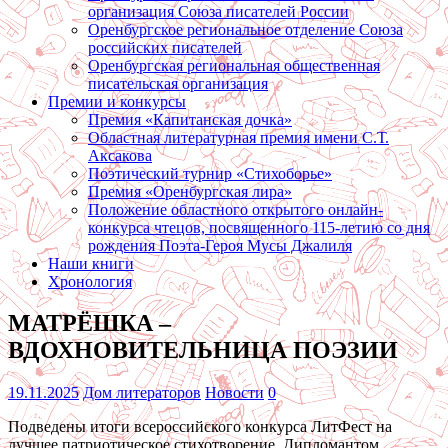
организация Союза писателей России
Оренбургское региональное отделение Союза
российских писателей
Оренбургская региональная общественная
писательская организация
Премии и конкурсы
Премия «Капитанская дочка»
Областная литературная премия имени С.Т.
Аксакова
Поэтический турнир «Стихоборье»
Премия «Оренбургская лира»
Положение областного открытого онлайн-
конкурса чтецов, посвященного 115-летию со дня
рождения Поэта-Героя Мусы Джалиля
Наши книги
Хронология
МАТРЁШКА –
ВДОХНОВИТЕЛЬНИЦА ПОЭЗИИ
19.11.2025
Дом литераторов
Новости
0
Подведены итоги всероссийского конкурса ЛитФест на
лучшее патриотическое стихотворение. Дипломантом