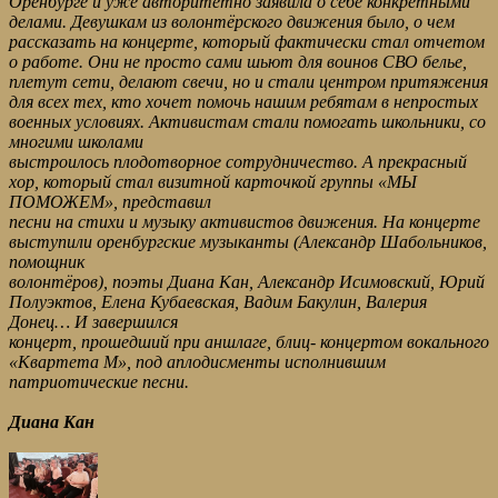
Оренбурге и уже авторитетно заявила о себе конкретными
делами. Девушкам из волонтёрского движения было, о чем
рассказать на концерте, который фактически стал отчетом
о работе. Они не просто сами шьют для воинов СВО белье,
плетут сети, делают свечи, но и стали центром притяжения
для всех тех, кто хочет помочь нашим ребятам в непростых
военных условиях. Активистам стали помогать школьники, со
многими школами
выстроилось плодотворное сотрудничество. А прекрасный
хор, который стал визитной карточкой группы «МЫ
ПОМОЖЕМ», представил
песни на стихи и музыку активистов движения. На концерте
выступили оренбургские музыканты (Александр Шабольников,
помощник
волонтёров), поэты Диана Кан, Александр Исимовский, Юрий
Полуэктов, Елена Кубаевская, Вадим Бакулин, Валерия
Донец… И завершился
концерт, прошедший при аншлаге, блиц- концертом вокального
«Квартета М», под аплодисменты исполнившим
патриотические песни.
Диана Кан