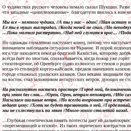
О чудачествах русского человека немало сказал Шукшин. Разве
что западные «цивилизованные» благодетели явились к нам не
Мы все – немного чудики. //А ты у нас – один! //Нам истину н
Ее ты в муках выстрадал, //Когда ночей не спал. //Но неподк
…Пока молчим растерянно, //Над ней глумится враг… //Подар
Но однажды глумлению наступает конец, потому что наступает
вниманием наблюдаем ситуацию на Украине. И порой недооцени
юга, где находится некогда братский Казахстан, которому добр
всегда бьет по хвостам, спохватывается, когда пожар уже гори
стихотворение, об Оренбурге (одно из многих ее стихов о роди
когда-то столицей киргиз-кайсаков, предков нынешних казахов
городе отважных уральских казаков. Они веками защищали орен
на восток, стал заложником антирусских ветров, дующих не сто
На распахнутом настежь просторе //Город мой, белокаменный
при этом без слов… //Орен, Орен, ветрам непокорен, //Ибо са
Насылаем шальные ветра. //Но всегда вопрошаю при встрече: /
ведает цену: //Хоть не будет трезвонить о ней. //Горделивый
мы не схлестнулись на этом //Много-много столетий назад.
…Глубокая генетическая память поэтессы дает ей дальнозорко
«пересмешницей и егозой». Из таких лирических контрастов п
противоречивого времени и одновременно дальнозоркой про