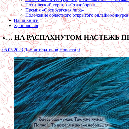
Поэтический турнир «Стихоборье»
Премия «Оренбургская лира»
Положение областного открытого онлайн-конкурса
Наши книги
Хронология
«… НА РАСПАХНУТОМ НАСТЕЖЬ ПРО
05.05.2023
Дом литераторов
Новости
0