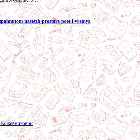
raspahnutom-nastezh-prostore-poet-i-vremya
и Кожевниковой