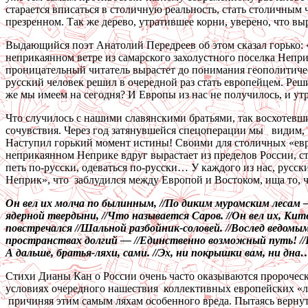
старается вписаться в столичную реальность, стать столичным 
презренном. Так же дерево, утратившее корни, уверено, что 
Выдающийся поэт Анатолий Передреев об этом сказал горько: «
неприкаянном ветре из самарского захолустного поселка Непр
проницательный читатель вырастет до понимания геополитическ
русский человек решил в очередной раз стать европейцем. Реши
же мы имеем на сегодня? И Европы из нас не получилось, и утра
Что случилось с нашими славянскими братьями, так восхотевши
сочувствия. Через год затянувшейся спецоперации мы видим, чт
Наступил горький момент истины! Своими для столичных «евро
неприкаянном Неприке вдруг вырастает из пределов России, ст
петь по-русски, одеваться по-русски… У каждого из нас, русс
Неприк», что заблудился между Европой и Востоком, ища то, ч
Он вел их молча по былинным, //По диким муромским лесам — /
ядерной твердыни, //Что называется Саров. //Он вел их, Кит
повстречался //Шальной разбойник-соловей. //Вослед ведомым 
пространствах долгий — //Единственно возможный путь! //И м
А дальше, братья-ляхи, сами. //Эх, ни покрышки вам, ни дн
Стихи Дианы Кан о России очень часто оказываются пророческ
условиях очередного нашествия коллективных европейских «лях
причиняя этим самым ляхам особенного вреда. Пытаясь вернуть