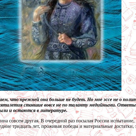
ем, что прежней она больше не будет. Но мое эссе не о полит
есятилетия ставшие вовсе не по таланту медийными. Ответы н
были и остаются в литературе.
ина совсем другая. В очередной раз посылая России испытание, 
ледние тридцать лет, проживая победы и материальные достатки