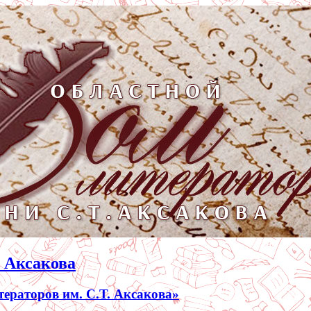
. Аксакова
раторов им. С.Т. Аксакова»