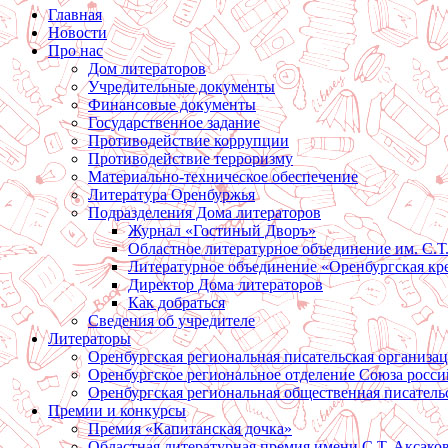
Главная
Новости
Про нас
Дом литераторов
Учредительные документы
Финансовые документы
Государственное задание
Противодействие коррупции
Противодействие терроризму
Материально-техническое обеспечение
Литература Оренбуржья
Подразделения Дома литераторов
Журнал «Гостиный Дворъ»
Областное литературное объединение им. С.Т
Литературное объединение «Оренбургская кр
Директор Дома литераторов
Как добраться
Сведения об учредителе
Литераторы
Оренбургская региональная писательская организа
Оренбургское региональное отделение Союза росси
Оренбургская региональная общественная писатель
Премии и конкурсы
Премия «Капитанская дочка»
Областная литературная премия имени С.Т. Аксако