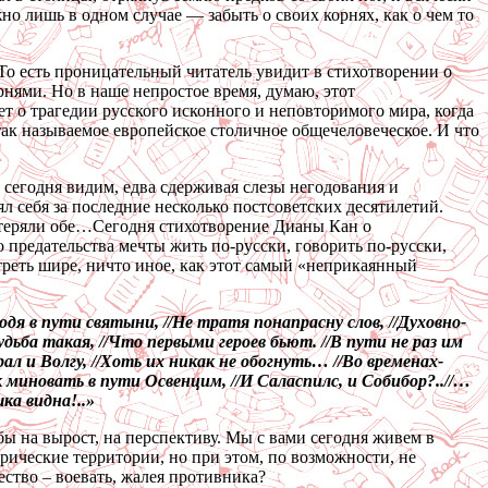
но лишь в одном случае — забыть о своих корнях, как о чем то
 То есть проницательный читатель увидит в стихотворении о
нями. Но в наше непростое время, думаю, этот
т о трагедии русского исконного и неповторимого мира, когда
 так называемое европейское столичное общечеловеческое. И что
 сегодня видим, едва сдерживая слезы негодования и
л себя за последние несколько постсоветских десятилетий.
астеряли обе…Сегодня стихотворение Дианы Кан о
 предательства мечты жить по-русски, говорить по-русски,
треть шире, ничто иное, как этот самый «неприкаянный
одя в пути святыни, //Не тратя понапрасну слов, //Духовно-
дьба такая, //Что первыми героев бьют. //В пути не раз им
ал и Волгу, //Хоть их никак не обогнуть… //Во временах-
 миновать в пути Освенцим, //И Саласпилс, и Собибор?..//…
ка видна!..»
 на вырост, на перспективу. Мы с вами сегодня живем в
рические территории, но при этом, по возможности, не
ство – воевать, жалея противника?