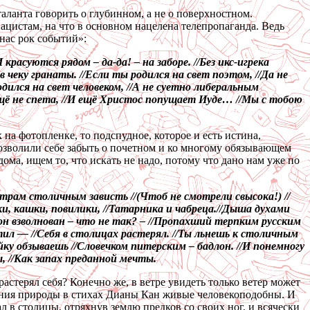
аланта говорить о глубинном, а не о поверхностном.
ацистам, на что в основном нацелена телепропаганда. Ведь
 нас рок событий»:
расуются рядом – да-да! – на заборе. //Без икс-игрека
 чеку гранаты. //Если ты родился на свет поэтом, //Да не
дился на свет человеком, //А не суетно либеральным
щё не спета, //И ещё Христос попущает Иуде… //Мы с тобою
на фотопленке, то подспудное, которое и есть истина,
озволили себе забыть о почетном и ко многому обязывающем
ома, ищем то, что искать не надо, потому что дано нам уже по
ветрам столичным зависть //(Чтоб не смотрели свысока!) //
ки, кашки, повилики, //Татарника и чабреца.//Дыша духами
 он взволнован – что не так? – //Пропахший терпким русским
тил — //Себя в столицах растерял. //Ты льнешь к столичным
ку обзываешь //Словечком питерским – бадлон. //И понемногу
, //Как запах преданной мечты.
растерял себя? Конечно же, в ветре увидеть только ветер может
ления природы в стихах Дианы Кан живые человекоподобны. И
 в столицы, отряхнув землю предков со своих ног, и всячески