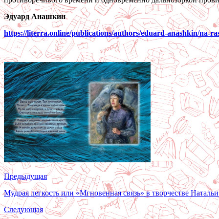
Эдуард Анашкин
https://literra.online/publications/authors/eduard-anashkin/na-
Предыдущая
Мудрая легкость или «Мгновенная связь» в творчестве Наталь
Следующая