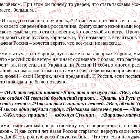
человеком. При этом он почему-то уверен, что стать таковым мож
вырастет большим…
И города из нас не получилось, // И навсегда потеряно село…».
ик своего современника-россиянина, брезгующего исконными кор
ого смысла этого стихотворения, которое якобы о ветре. Прочте
л забыть свое русское, корневое, и, что называется, втелиться в
чена Россия – хочется верить, что все-таки не навсегда.
ми стать частью Европы, пусть даже и на задворках Европы, мы
о «российский ветер» начинает осознавать с болью, что растеря
п» так и не стала ни Украина, ни Россия! И себя во многом р
ановясь символом отрыва от самих себя, символом неприкаяного
ких людей – свой Неприк, нами преданный. И Россия, если посмо
то никогда и не было потеряно.
/Иуд, что верили наивно //В то, что и он иуда сам. //Вел, обх
еж огибая //И светлый болдинский приют… //Знать, на Руси су
так смеялся, //Что листья сыпались с ветвей. //Вел, обходя Ур
ысль одна терзала сердце, //Ведомым вовсе не в укор — //Как
а… //»Кажись, пришли! — вздохнул Сусанин — //Варшава-матуш
ими, написанными не на сиюминутную современность, но как бы
ов». И как сотни лет назад Россия старается вернуть свои исто
 Донбасс в родную российскую гавань… Что это, если не чудаче