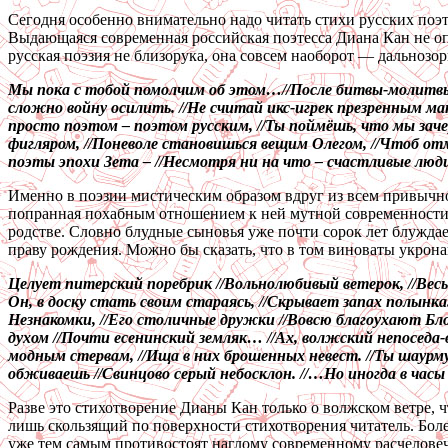
Сегодня особенно внимательно надо читать стихи русских поэт
Выдающаяся современная российская поэтесса Диана Кан не опу
русская поэзия не близорука, она совсем наоборот — дальнозор
Мы пока с тобой помолчим об этом…//После битвы-молитвы под
сложно войну осилить. //Не считай икс-игрек презренным мато
просто поэтом – поэтом русским, //Ты поймёшь, что мы зачер
фигляром, //Поневоле становишься вещим Олегом, //Чтоб от
поэты эпохи Зета – //Несмотря ни на что – счастливые люд
Именно в поэзии мистическим образом вдруг из всем привычной 
попранная похабным отношением к ней мутной современности. 
родстве. Словно блудные сыновья уже почти сорок лет блуждаем
праву рождения. Можно бы сказать, что в том виноваты укрона
Целует питерский поребрик //Вольнолюбивый ветерок, //Весь н
Он, в доску стать своим стараясь, //Скрывает запах полынка
Незнакомки, //Его столичные дружки //Вовсю благоухают Бло
духом //Почти есенинский земляк… //Ах, волжский непоседа-в
модным стервам, //Ища в них брошенных невест. //Ты шаурму
обживаешь //Свинцово серый небосклон. //…Но иногда в часы
Разве это стихотворение Дианы Кан только о волжском ветре, ч
лишь скользящий по поверхности стихотворения читатель. Бол
уже тем самым противостоят наглому современному расчеловечи