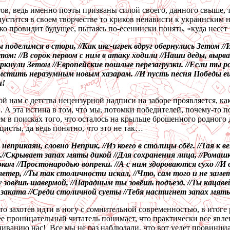
ов, ведь именно поэты призваны силой своего, данного свыше, т
стится в своем творчестве то криков ненависти к украинским н
ко провидит будущее, пытаясь по-есенински понять, «куда несет
елимся в стори, //Как икс-игрек вдруг обернулись Зетом //И к
м: //В сорок первом с ним в атаку ходили //Наши деды, вырвав
кнули Зетом //Европейские пошлые перезагрузки. //Если ты ро
мстить неразумным новым хазарам. //И пусть песня Победы е
и!
нам с детства нецензурной надписи на заборе проявляется, как 
А эта истина в том, что мы, потомки победителей, почему-то п
 в поисках того, что осталось на крыльце брошенного родного д
цисты, да ведь понятно, что это не так…
еприкаян, словно Неприк, //Из коего в столицы сбёг. //Тая к 
.//Скрывает запах мяты дикой //Для сохранения лица, //Ромаш
ком //Простонародью вопреки. //А с ним здороваются сухо //И
етер, //Ты так столичности искал, //Что, сам того и не заме
 зовёшь шавермой, //Парадным ты зовёшь подъезд. //Ты кацавей
 заката //Среди столичной суеты //Тебя настигнет запах мяты
то захотев идти в ногу с сомнительной современностью, в итоге 
ее проницательный читатель понимает, что практически все яв
ванию нас! Все мы не раз наблюдали, что вот уедет провинциал