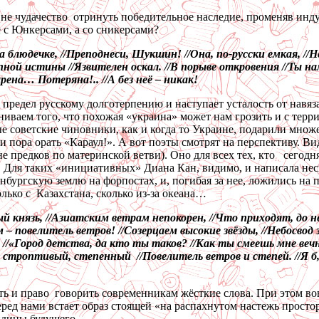
 не чудачество отринуть победительное наследие, променяв инд
 с Юнкерсами, а со сникерсами?
а блюдечке, //Преподнеси, Шукшин! //Она, по-русски емкая, //Не
упной истины //Язвителен оскал. //В порыве откровения //Ты нам
ена… Потеряна!.. //А без неё – никак!
 предел русскому долготерпению и наступает усталость от нав
ваем того, что похожая «украина» может нам грозить и с терри
ые советские чиновники, как и когда то Украине, подарили множ
т и пора орать «Караул!». А вот поэты смотрят на перспективу. 
не предков по материнской ветви). Оно для всех тех, кто сегодн
. Для таких «инициативных» Диана Кан, видимо, и написала неск
бургскую землю на форпостах, и, погибая за нее, ложились на п
лько с Казахстана, сколько из-за океана…
 князь, //Азиатским ветрам непокорен, //Что приходят, до н
м – повелитель ветров! //Созерцаем высокие звёзды, //Небосвод
/«Город детства, да кто ты таков? //Как ты смеешь мне вечно 
, строптивый, степенный //Повелитель ветров и степей. //Я б, 
сть и право говорить современникам жёсткие слова. При этом в
еред нами встает образ стоящей «на распахнутом настежь прост
видицы будущего…