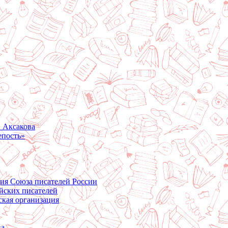
. Аксакова
епость»
ция Союза писателей России
йских писателей
ская организация
ва