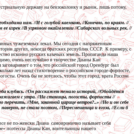
устриальную державу на бензоколонку и рынок, лишь потому,
обходима нам. //И с голубой каемкою, //Конечно, по краям. //
 ее изрек //В угрюмом окаймлении //Сибирских вольных рек. //
язанных чужеземных лекал. Мы сегодня с напряженным
тории других, некогда братских республик СССР. К примеру, с
ество исконно русских казачьих земель. Пропаганда наша
Видимо, очень неслучайно в творчестве Дианы Кан
я заговаривает о том, что российский город Оренбург был
олько лет назад стихотворение о российском городе-форпосте,
огосты. Очень бы не хотелось, чтобы этот город, врата России
еба клубясь. //Он расскажет немало историй, //Обойдётся
 зажигаем с утра. //На станицы, погосты, форпосты //
перечить, //Мне, законной царице ветров?..» //Но и он себе
наверно, не стала поэтом, //Пересмешница и егоза, //Если б
овсе не по-женски Диана самоиронично называет себя
оре» поэтессы Дианы Кан, воительницы нашего