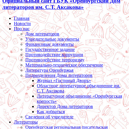
Официальный сайт ГБУК «Оренбургский Дом
литераторов им. С.Т. Аксакова»
Главная
Новости
Про нас
Дом литераторов
Учредительные документы
Финансовые документы
Государственное задание
Противодействие коррупции
Противодействие терроризму
Материально-техническое обеспечение
Литература Оренбуржья
Подразделения Дома литераторов
Журнал «Гостиный Дворъ»
Областное литературное объединение им.
С.Т. Аксакова
Литературное объединение «Оренбургская
крепость»
Директор Дома литераторов
Как добраться
Сведения об учредителе
Литераторы
Оренбургская региональная писательская