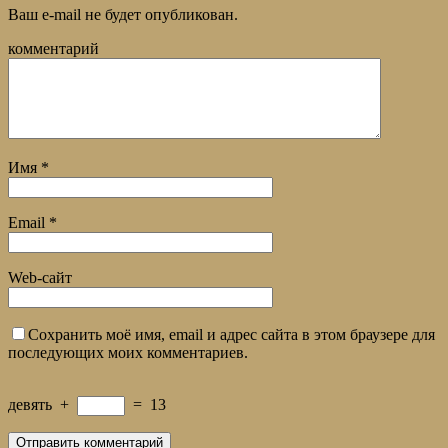
Ваш e-mail не будет опубликован.
комментарий
Имя
*
Email
*
Web-сайт
Сохранить моё имя, email и адрес сайта в этом браузере для
последующих моих комментариев.
девять
+
=
13