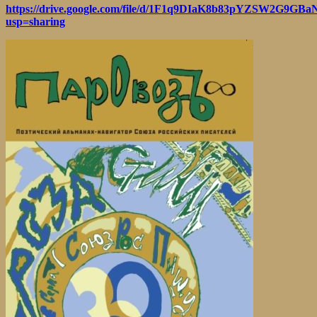
https://drive.google.com/file/d/1F1q9DIaK8b83pYZSW2G9GBa
usp=sharing