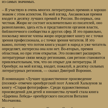
из самых значимых.
– Я участвую в очень многих литературных премиях и хорошо
знаком с этим аспектом. На мой взгляд, Аксаковская премия
входит в десятку лучших премий в России. Во-первых, она
честная. Жюри не состоит исключительно из писателей, оно
разнопланово, здесь есть и представители органов власти,
библиотечного сообщества и других сфер. И это правильно,
поскольку многие члены жюри определяют книгу не с точки
зрения профессионала, а с точки зрения читателя. И это
важно, потому что потом книга уходит в народ и уже читатель
определяет, интересна она или нет. Во-вторых, премия
областная, но при этом открытая. Это позволяет расширить
литературные связи между регионами, сам регион становится
привлекательным, тем, что он открыт для литературы. И
Оренбург, на мой взгляд, входит, пожалуй, в десятку сильных
литературных регионов, — сказал Дмитрий Воронин.
В номинации «Лучшее художественное произведение
(поэзия)» отмечен оренбургский поэт Алексей Хальзунов за
книгу «Старая фотография». Среди художественных
произведений для детей и юношества лучшей стала книга
«Царевна Лебедь» оренбургского писателя Виталия
Молчанова.