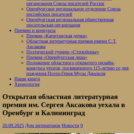
организация Союза писателей России
Оренбургское региональное отделение Союза
российских писателей
Оренбургская региональная общественная
писательская организация
Премии и конкурсы
Премия «Капитанская дочка»
Областная литературная премия имени С.Т.
Аксакова
Поэтический турнир «Стихоборье»
Премия «Оренбургская лира»
Положение областного открытого онлайн-
конкурса чтецов, посвященного 115-летию со дня
рождения Поэта-Героя Мусы Джалиля
Наши книги
Хронология
Открытая областная литературная
премия им. Сергея Аксакова уехала в
Оренбург и Калининград
20.09.2025
Дом литераторов
Новости
0