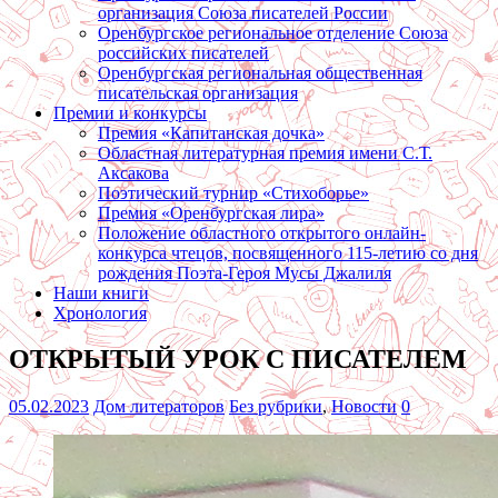
организация Союза писателей России
Оренбургское региональное отделение Союза
российских писателей
Оренбургская региональная общественная
писательская организация
Премии и конкурсы
Премия «Капитанская дочка»
Областная литературная премия имени С.Т.
Аксакова
Поэтический турнир «Стихоборье»
Премия «Оренбургская лира»
Положение областного открытого онлайн-
конкурса чтецов, посвященного 115-летию со дня
рождения Поэта-Героя Мусы Джалиля
Наши книги
Хронология
ОТКРЫТЫЙ УРОК С ПИСАТЕЛЕМ
05.02.2023
Дом литераторов
Без рубрики
,
Новости
0