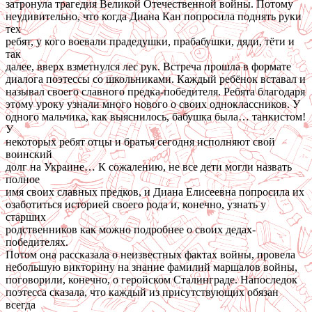
затронула трагедия Великой Отечественной войны. Потому
неудивительно, что когда Диана Кан попросила поднять руки
тех
ребят, у кого воевали прадедушки, прабабушки, дяди, тёти и
так
далее, вверх взметнулся лес рук. Встреча прошла в формате
диалога поэтессы со школьниками. Каждый ребёнок вставал и
называл своего славного предка-победителя. Ребята благодаря
этому уроку узнали много нового о своих одноклассников. У
одного мальчика, как выяснилось, бабушка была… танкистом!
У
некоторых ребят отцы и братья сегодня исполняют свой
воинский
долг на Украине… К сожалению, не все дети могли назвать
полное
имя своих славных предков, и Диана Елисеевна попросила их
озаботиться историей своего рода и, конечно, узнать у
старших
родственников как можно подробнее о своих дедах-
победителях.
Потом она рассказала о неизвестных фактах войны, провела
небольшую викторину на знание фамилий маршалов войны,
поговорили, конечно, о геройском Сталинграде. Напоследок
поэтесса сказала, что каждый из присутствующих обязан
всегда