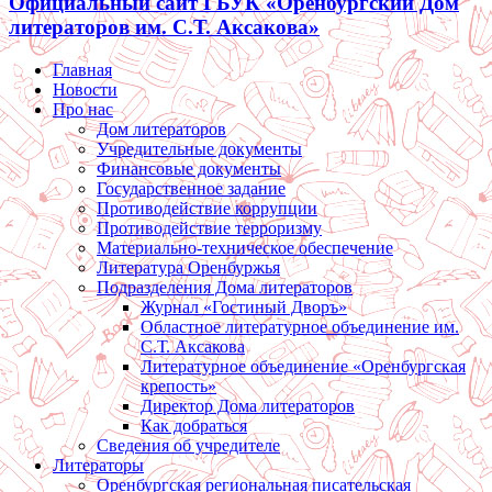
Официальный сайт ГБУК «Оренбургский Дом
литераторов им. С.Т. Аксакова»
Главная
Новости
Про нас
Дом литераторов
Учредительные документы
Финансовые документы
Государственное задание
Противодействие коррупции
Противодействие терроризму
Материально-техническое обеспечение
Литература Оренбуржья
Подразделения Дома литераторов
Журнал «Гостиный Дворъ»
Областное литературное объединение им.
С.Т. Аксакова
Литературное объединение «Оренбургская
крепость»
Директор Дома литераторов
Как добраться
Сведения об учредителе
Литераторы
Оренбургская региональная писательская