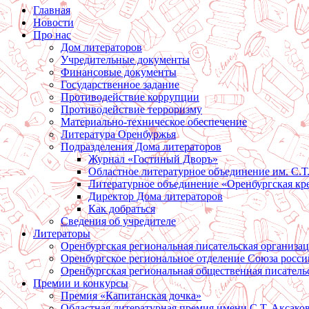
Главная
Новости
Про нас
Дом литераторов
Учредительные документы
Финансовые документы
Государственное задание
Противодействие коррупции
Противодействие терроризму
Материально-техническое обеспечение
Литература Оренбуржья
Подразделения Дома литераторов
Журнал «Гостиный Дворъ»
Областное литературное объединение им. С.Т
Литературное объединение «Оренбургская кр
Директор Дома литераторов
Как добраться
Сведения об учредителе
Литераторы
Оренбургская региональная писательская организа
Оренбургское региональное отделение Союза росси
Оренбургская региональная общественная писатель
Премии и конкурсы
Премия «Капитанская дочка»
Областная литературная премия имени С.Т. Аксако