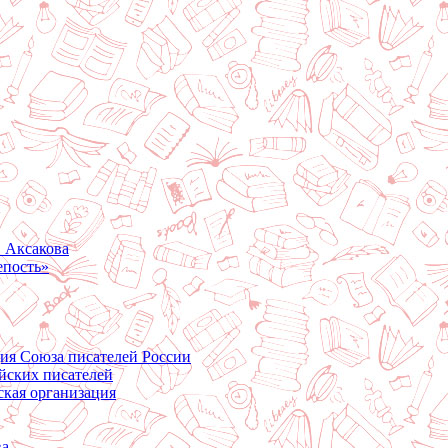
. Аксакова
епость»
ция Союза писателей России
йских писателей
ская организация
ва