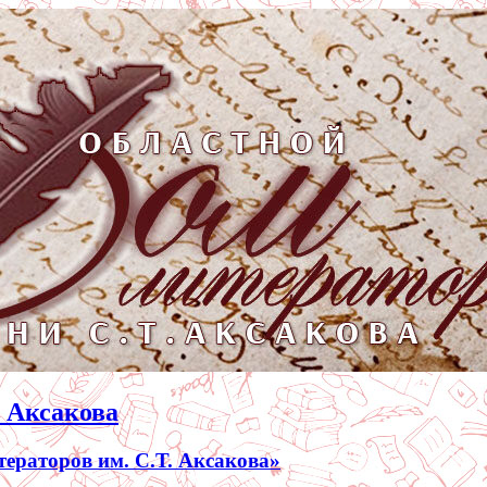
. Аксакова
раторов им. С.Т. Аксакова»