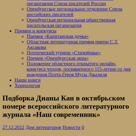
организация Союза писателей России
Оренбургское региональное отделение Союза
российских писателей
Оренбургская региональная общественная
писательская организация
Премии и конкурсы
Премия «Капитанская дочка»
Областная литературная премия имени С.Т.
Аксакова
Поэтический турнир «Стихоборье»
Премия «Оренбургская лира»
Положение областного открытого онлайн-
конкурса чтецов, посвященного 115-летию со дня
рождения Поэта-Героя Мусы Джалиля
Наши книги
Хронология
Подборка Дианы Кан в октябрьском
номере всероссийского литературного
журнала «Наш современник»
27.12.2022
Дом литераторов
Новости
0